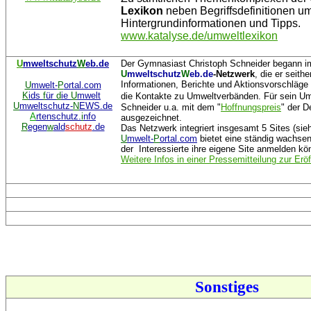
Lexikon
neben Begriffsdefinitionen u
Hintergrundinformationen und Tipps.
www.katalyse.de/umweltlexikon
U
mweltschutz
W
eb.de
Der Gymnasiast Christoph Schneider begann i
U
mweltschutz
W
eb.de
-Netzwerk
, die er seithe
Informationen, Berichte und Aktionsvorschläge 
U
mwelt-
P
ortal.com
K
ids
f
ür
d
ie
U
mwelt
die Kontakte zu Umweltverbänden.
Für sein 
U
mweltschutz-
N
EWS.de
Schneider u.a. mit dem "
Hoffnungspreis
" der D
A
rtenschutz.
i
nfo
ausgezeichnet.
R
egen
w
ald
schutz
.de
Das Netzwerk integriert insgesamt 5 Sites (sieh
U
mwelt-
P
ortal.com
bietet eine ständig wachsen
der Interessierte ihre eigene Site anmelden kö
Weitere Infos in einer Pressemitteilung zur Er
Sonstiges