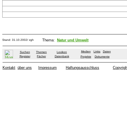
Thema:
Natur und Umwelt
Stand
: 31.10.2002/ zgh
Medien
Links
Daten
Suchen
Themen
Lexikon
Register
Fächer
Datenbank
Projekte
Dokumente
Kontakt
über uns
Impressum
Haftungsausschluss
Copyrigh