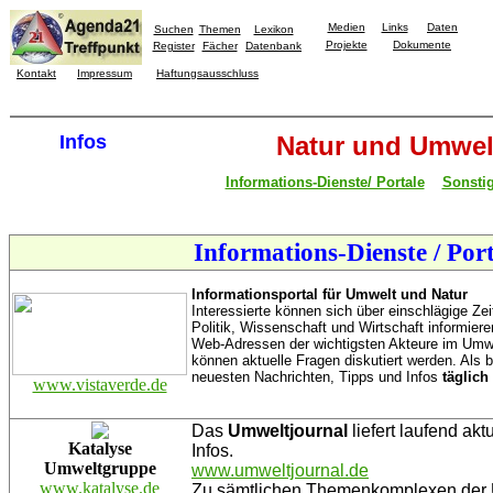
Medien
Links
Daten
Suchen
Themen
Lexikon
Projekte
Dokumente
Register
Fächer
Datenbank
Kontakt
Impressum
Haftungsausschluss
Infos
Natur und Umwel
Informations-Dienste/ Portale
Sonsti
Informations-Dienste / Port
Informationsportal für Umwelt und Natur
Interessierte können sich über einschlägige Z
Politik, Wissenschaft und Wirtschaft informiere
Web-Adressen der wichtigsten Akteure im Umwe
können aktuelle Fragen diskutiert werden. Als 
neuesten Nachrichten, Tipps und Infos
täglich
www.vistaverde.de
Das
Umweltjournal
liefert laufend akt
Katalyse
Infos.
Umweltgruppe
www.umweltjournal.de
www.katalyse.de
Zu sämtlichen Themenkomplexen der U