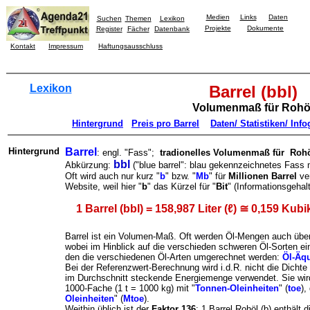
Medien
Links
Daten
Suchen
Themen
Lexikon
Projekte
Dokumente
Register
Fächer
Datenbank
Kontakt
Impressum
Haftungsausschluss
Lexikon
Barrel (bbl)
Volumenmaß für Rohö
Hintergrund
Preis pro Barrel
Daten/ Statistiken/ Info
Hintergrund
Barrel
: engl. "Fass";
tradionelles Volumenmaß für Roh
bbl
Abkürzung:
("blue barrel": blau gekennzeichnetes Fass
Oft wird auch nur kurz "
b
" bzw. "
Mb
" für
Millionen Barrel
ver
Website, weil hier "
b
" das Kürzel für "
Bit
" (Informationsgehalt)
1 Barrel (bbl) = 158,987 Liter (ℓ) ≅ 0,159 Kubi
Barrel ist ein Volumen-Maß. Oft werden Öl-Mengen auch übe
wobei im Hinblick auf die verschieden schweren Öl-Sorten ei
den die verschiedenen Öl-Arten umgerechnet werden:
Öl-Äqu
Bei der Referenzwert-Berechnung wird i.d.R. nicht die Dicht
im Durchschnitt steckende Energiemenge verwendet. Sie wir
1000-Fache (1 t = 1000 kg) mit "
Tonnen-Oleinheiten
" (
toe
),
Oleinheiten
" (
Mtoe
).
Weithin üblich ist der
Faktor
136
: 1 Barrel Rohöl (b) enthält 