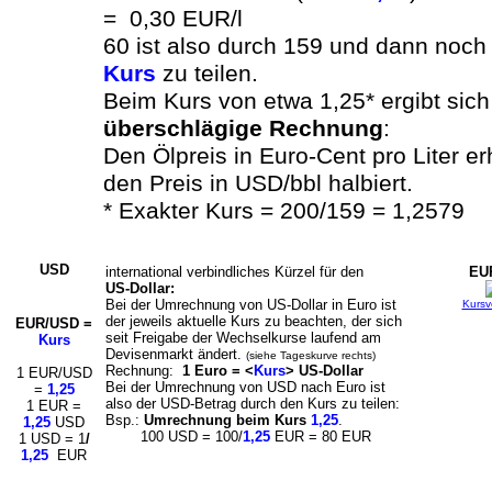
= 0,30 EUR/l
60 ist also durch 159 und dann noch
Kurs
zu teilen.
Beim Kurs von etwa 1,25* ergibt sich
überschlägige Rechnung
:
Den Ölpreis in Euro-Cent pro Liter e
den Preis in USD/bbl halbiert.
* Exakter Kurs = 200/159 = 1,2579
USD
international verbindliches Kürzel für den
EU
US-Dollar:
Bei der Umrechnung von US-Dollar in Euro ist
Kursv
der jeweils aktuelle Kurs zu beachten, der sich
EUR/USD =
seit Freigabe der Wechselkurse laufend am
Kurs
Devisenmarkt ändert.
(siehe Tageskurve rechts)
Rechnung:
1 Euro = <
Kurs
> US-Dollar
1 EUR/USD
Bei der Umrechnung von USD nach Euro ist
=
1,25
also der USD-Betrag durch den Kurs zu teilen:
1 EUR =
Bsp.:
Umrechnung beim Kurs
1,25
.
1,25
USD
100 USD = 100/
1,25
EUR = 80 EUR
1 USD = 1
/
1,25
EUR