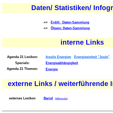
Daten/ Statistiken/ Infog
=>
Erdöl: Daten-Sammlung
=>
Ölpeis: Daten-Sammlung
interne Links
Agenda 21 Lexikon:
fossile Energien
Energieeinheit "Joule"
Spezials:
Energieabhängigkeit
Agenda 21 Themen:
Energie
externe Links / weiterführende 
externes Lexikon
Barrel
[
Wikipedia
]