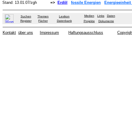
Stand:
13.01.07
/zgh
=>
Erdöl
fossile Energien
Energieeinheit
Medien
Links
Daten
Suchen
Themen
Lexikon
Register
Fächer
Datenbank
Projekte
Dokumente
Kontakt
über uns
Impressum
Haftungsausschluss
Copyrigh