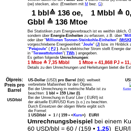
(oe) stecken, also: (Erweitern mit
M
bwz.
G
):
1 bbl≙ 136 oe, 1 Mbbl ≙ 0
Gbbl ≙ 136 Mtoe
Bei Statistiken zum Energieverbrauch ist es weithin üblich,
sondern über
Energie-Einheiten
zu erfassen, z.B. über "
Mil
oder über "
Millionen Tonnen-Steinkohle-Einheiten
" (
MtSK
vorgeschriebene Energieeinheit "
Joule
" (
J
) bzw. im Hinblick
"
Petajoule
" (
PJ
)
. Auch elektrischer Strom stellt Energie 
in "
Terawattstunden
"(
TWh
) angegeben.
Es gelten folgende
Umrechnungen
:
1 Mtoe
≙ 7,35 Mbbl 1 Mtoe = 41,868 PJ = 11
Details zu den Umrechnungen und Herleitungen bietet die Ex
Ölpreis:
US-Dollar
(USD)
pro Barrel
(bbl): weltweit
US
verbreitete Maßeinheit für den Ölpreis.
Preis pro
Bei der Umrechnung in metrische Maße ist zu
Kursv
Barrel
beachten:
1 bbl = 159 Liter (l)
.
Bei der Umrechung in Euro/ Liter ( EUR/l) ist
USD/bbl
der aktuelle EUR/USD Kurs (s.o.) zu beachten.
Durch Einsetzen der obigen Werte ergibt sich
die Formel:
1 USD/bbl = 1 / ( 159 • <
Kurs
>) EUR/l
Umrechnungsbeispiel
bei einem K
60 USD/bbl = 60 / (159
•
1,25
) EUR/l