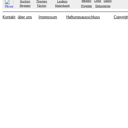
Medien
Links
Daten
Suchen
Themen
Lexikon
Register
Fächer
Datenbank
Projekte
Dokumente
Kontakt
über uns
Impressum
Haftungsausschluss
Copyrigh