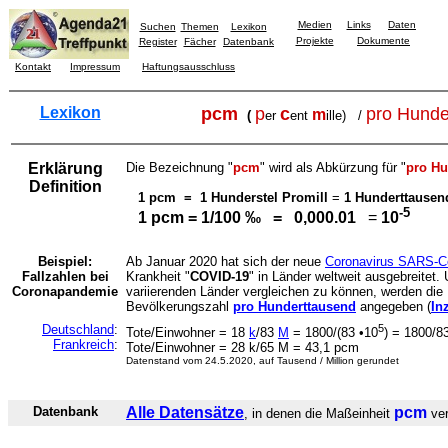
Medien
Links
Daten
Suchen
Themen
Lexikon
Projekte
Dokumente
Register
Fächer
Datenbank
Kontakt
Impressum
Haftungsausschluss
Lexikon
pcm
p
c
pro Hunde
m
(
er
ent
ille) /
Erklärung
Die Bezeichnung "
pcm
" wird als Abkürzung für "
pro Hu
Definition
1 pcm = 1 Hunderstel Promill
=
1 Hunderttausend
-5
1 pcm = 1/100 ‰ = 0,000.01
=
10
Beispiel:
Ab Januar 2020 hat sich der neue
Coronavirus SARS-C
Fallzahlen bei
Krankheit "
COVID-19
" in Länder weltweit ausgebreitet.
Coronapandemie
variierenden Länder vergleichen zu können, werden die F
Bevölkerungszahl
pro Hunderttausend
angegeben (
In
Deutschland
:
5
Tote/Einwohner = 18
k
/83
M
= 1800/(83 •10
) = 1800/8
Frankreich
:
Tote/Einwohner = 28 k/65 M = 43,1 pcm
Datenstand vom 24.5.2020, auf Tausend / Million gerundet
Datenbank
Alle Datensätze
pcm
, in denen die Maßeinheit
ver