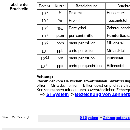
Tabelle der
Potenz
Kürzel
Bezeichnung
Bruchte
Bruchteile
-2
%
Prozent
Hunderstel
10
-3
‰
Promill
Tausendstel
10
-4
Permyriad
Zehntausends
‱
10
-5
pcm
per cent mille
Hunderttause
10
-6
ppm
parts per million
Millionstel
10
-9
ppb
parts per billion
Milliardstel
10
-12
ppt
parts per trillion
Billionstel
10
-15
ppq
parts per quadrillion
Billiardstel
10
Achtung:
Wegen der vom Deutschen abweichenden Bezeichnungen
billion = Millarde, trillion = Billion usw.) empfiehlt sic
Konzentrationen mit den unmissverständlichen Zehnerp
=>
SI-System
>
Bezeichung von Zehner
Stand:
24.05.20
/zgh
SI-System
>
Zehnerpotenze