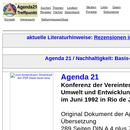
Medien
Links
Daten
Suchen
Themen
Lexikon
Projekte
Dokumente
Register
Fächer
Datenbank
Kontakt
Impressum
Haftungsausschluss
aktuelle Literaturhinweise:
Rezensionen i
Agenda 21 / Nachhaltigkeit: Basis-
Agenda 21
Konferenz der Vereinte
Umwelt und Entwicklu
im Juni 1992 in Rio de 
Original Dokument der A
Übersetzung
289 Seiten DIN A 4 plus 