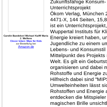
Zukunftsfähige Konsum- 
Unterrichtsprojekt
Ökom Verlag, München 2
4471-X, 144 Seiten, 15,
ist ein Unterrichtsprojekt
Wuppertal Instituts für 
Carolin Baedeker/ Michael Kalff/ Maria
Energie kreiert haben, 
J. Welfens
Clever leben: Mips für Kids
Jugendliche zu einem u
zur Bestellung bei
Amazon.de
Lebens- und Konsumstil 
Mittelpunkt des Projekts
Welt. Es gilt ein Geburts
organisieren und dabei 
Rohstoffe und Energie z
Hilfreich dabei sind "MI
Umwelteinheiten lässt s
Rohstoffen und Energie 
entdecken die Mitspieler 
magischen Brille unsich