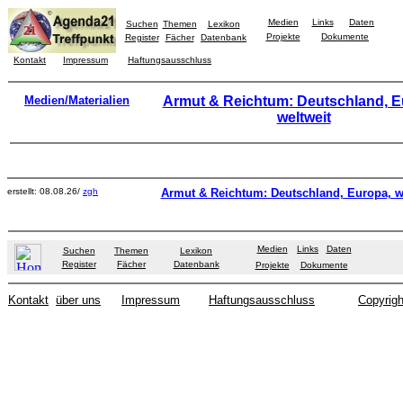
Medien
Links
Daten
Suchen
Themen
Lexikon
Projekte
Dokumente
Register
Fächer
Datenbank
Kontakt
Impressum
Haftungsausschluss
Medien/Materialien
Armut & Reichtum: Deutschland, E
weltweit
erstellt: 08.08.26/
zgh
Armut & Reichtum: Deutschland, Europa, w
Medien
Links
Daten
Suchen
Themen
Lexikon
Register
Fächer
Datenbank
Projekte
Dokumente
Kontakt
über uns
Impressum
Haftungsausschluss
Copyrigh