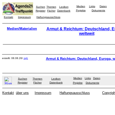
Medien
Links
Daten
Suchen
Themen
Lexikon
Projekte
Dokumente
Register
Fächer
Datenbank
Kontakt
Impressum
Haftungsausschluss
Medien/Materialien
Armut & Reichtum: Deutschland, E
weltweit
erstellt: 08.08.26/
zgh
Armut & Reichtum: Deutschland, Europa, w
Medien
Links
Daten
Suchen
Themen
Lexikon
Register
Fächer
Datenbank
Projekte
Dokumente
Kontakt
über uns
Impressum
Haftungsausschluss
Copyrigh