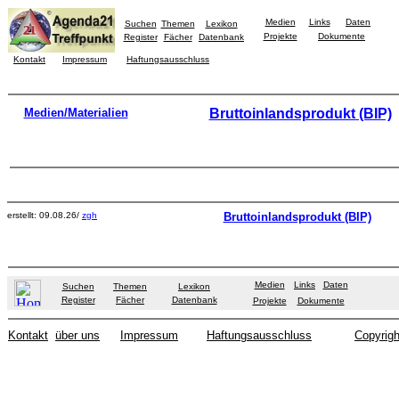
Medien
Links
Daten
Suchen
Themen
Lexikon
Projekte
Dokumente
Register
Fächer
Datenbank
Kontakt
Impressum
Haftungsausschluss
Medien/Materialien
Bruttoinlandsprodukt (BIP)
erstellt: 09.08.26/
zgh
Bruttoinlandsprodukt (BIP)
Medien
Links
Daten
Suchen
Themen
Lexikon
Register
Fächer
Datenbank
Projekte
Dokumente
Kontakt
über uns
Impressum
Haftungsausschluss
Copyrigh