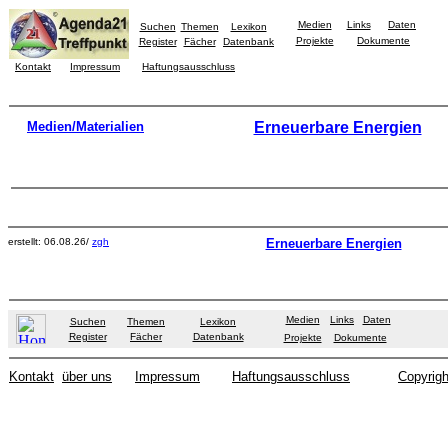
Medien
Links
Daten
Suchen
Themen
Lexikon
Projekte
Dokumente
Register
Fächer
Datenbank
Kontakt
Impressum
Haftungsausschluss
Medien/Materialien
Erneuerbare Energien
erstellt: 06.08.26/
zgh
Erneuerbare Energien
Medien
Links
Daten
Suchen
Themen
Lexikon
Register
Fächer
Datenbank
Projekte
Dokumente
Kontakt
über uns
Impressum
Haftungsausschluss
Copyrigh