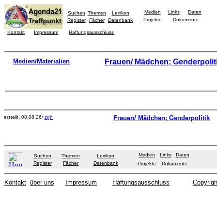
Medien
Links
Daten
Suchen
Themen
Lexikon
Projekte
Dokumente
Register
Fächer
Datenbank
Kontakt
Impressum
Haftungsausschluss
Medien/Materialien
Frauen/ Mädchen; Genderpolit
erstellt: 08.08.26/
zgh
Frauen/ Mädchen; Genderpolitik
Medien
Links
Daten
Suchen
Themen
Lexikon
Register
Fächer
Datenbank
Projekte
Dokumente
Kontakt
über uns
Impressum
Haftungsausschluss
Copyrigh