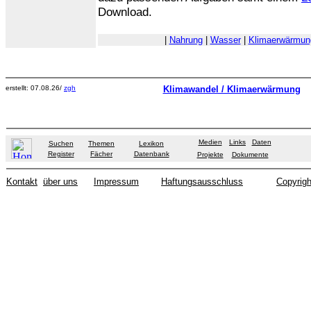
Download.
|
Nahrung
|
Wasser
|
Klimaerwärmun
erstellt: 07.08.26/
zgh
Klimawandel / Klimaerwärmung
Medien
Links
Daten
Suchen
Themen
Lexikon
Register
Fächer
Datenbank
Projekte
Dokumente
Kontakt
über uns
Impressum
Haftungsausschluss
Copyrigh