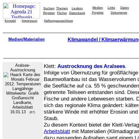
Medien
Links
Daten
Suchen
Themen
Lexikon
Projekte
Dokumente
Register
Fächer
Datenbank
Kontakt
Impressum
Haftungsausschluss
Medien/Materialien
Klimawandel / Klimaerwärmun
Aralsee-
Klett:
Austrocknung des Aralsees
.
Austrocknung
Infolge von Übernutzung für großflächi
Baumwollanbau ist das Wasservolumen
die Seefläche auf ca. 55 % geschwunden
getrennte Teilseen entstanden sind. Dies
Fische und andere Lebewesen starben. D
Landkarte,
sich das regionale Klima geändert: kälte
Arbeitsblatt
stärkere Winde mit erhöhter Erosion und
16.01.13
(67)
Staub.
Zu diesem Kontext bietet der Klett-Verla
Arbeitsblatt
mit Materialien (Klimadiagramm
dazu passenden Aufgaben samt einem
L