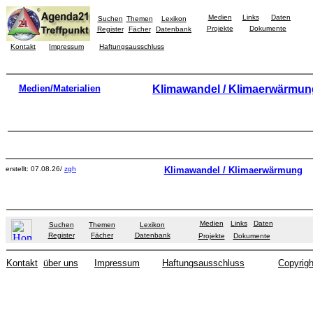
Medien
Links
Daten
Suchen
Themen
Lexikon
Projekte
Dokumente
Register
Fächer
Datenbank
Kontakt
Impressum
Haftungsausschluss
Medien/Materialien
Klimawandel / Klimaerwärmun
erstellt: 07.08.26/
zgh
Klimawandel / Klimaerwärmung
Medien
Links
Daten
Suchen
Themen
Lexikon
Register
Fächer
Datenbank
Projekte
Dokumente
Kontakt
über uns
Impressum
Haftungsausschluss
Copyrigh