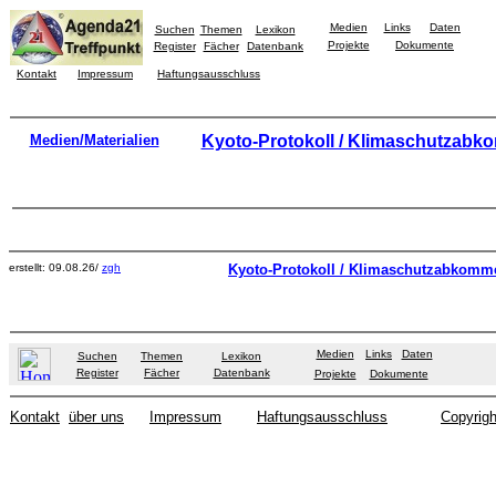
Medien
Links
Daten
Suchen
Themen
Lexikon
Projekte
Dokumente
Register
Fächer
Datenbank
Kontakt
Impressum
Haftungsausschluss
Medien/Materialien
Kyoto-Protokoll / Klimaschutzab
erstellt: 09.08.26/
zgh
Kyoto-Protokoll / Klimaschutzabkomm
Medien
Links
Daten
Suchen
Themen
Lexikon
Register
Fächer
Datenbank
Projekte
Dokumente
Kontakt
über uns
Impressum
Haftungsausschluss
Copyrigh