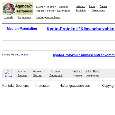
Medien
Links
Daten
Suchen
Themen
Lexikon
Projekte
Dokumente
Register
Fächer
Datenbank
Kontakt
Impressum
Haftungsausschluss
Medien/Materialien
Kyoto-Protokoll / Klimaschutzab
erstellt: 08.08.26/
zgh
Kyoto-Protokoll / Klimaschutzabkomm
Medien
Links
Daten
Suchen
Themen
Lexikon
Register
Fächer
Datenbank
Projekte
Dokumente
Kontakt
über uns
Impressum
Haftungsausschluss
Copyrigh