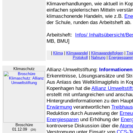
Klimaverhandlungen, wie aktuell in Ko
einfachen spielerischen Mitteln verstän
klimaschonende Handeln, wie z.B.
Ene
der Schule, runden das Arbeitsheft ab.
Arbeitsheft:
Infos/ Inhaltsübersicht/Be
MB, BMU]
|
Klima
|
Klimawandel
|
Klimawandelfolgen
|
Tre
Protokoll
|
Nahrung
|
Energiespare
Klimaschutz
Allianz-Umweltstiftung:
Informatione
Erkenntnisse, Lösungsansätze und Str
Aus Anlass des Weltklimagipfels in Ko
Kopenhagen hat die
Allianz Umweltstif
erstellt mit umfangreichen und anschau
Hintergrundinformationen zu den Haupt
Erwärmung
verantwortlichen
Treibhau
Reduktion durch Ausweitung der
Erneu
Energiesparen
und Erhöhung der
Energ
Broschüre
kontroverse Diskussion über die
Atome
01.12.09
(26)
Verstromung unter Einsatz von
CCS-Te