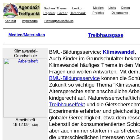
Medien
Links
Daten
Suchen
Themen
Lexikon
Projekte
Dokumente
Register
Fächer
Datenbank
Kontakt
Impressum
Haftungsausschluss
Medien/Materialien
Treibhausgase
Klimawandel-
BMU-Bildungsservice:
Klimawandel
.
Grundschule
Auch Kinder im Grundschulalter bekom
Klimawandel häufiges Thema in den Med
Fragen und wollen Antworten. Mit dem A
BMU-Bildungsservice
können die Schül
Zukunft so wichtige Thema "Klimawand
Altersgerechte sehr anschauliche Arbe
kindgerecht auf. Naturwissenschaftlic
Treibhauseffekt
und die Gletscherschm
Experimente erfahrbar und gleichzeiti
globaler Gerechtigkeit, etwa dem res
Arbeitsheft
Lebenstil der konsumorientierten Schic
18.12.09
(30)
aber auch immer stärker in aufstreben
die unterschiedlichen Interessen von S