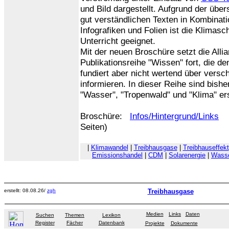
und Bild dargestellt. Aufgrund der über
gut verständlichen Texten in Kombinat
Infografiken und Folien ist die Klimas
Unterricht geeignet.
Mit der neuen Broschüre setzt die Alli
Publikationsreihe "Wissen" fort, die de
fundiert aber nicht wertend über ver
informieren. In dieser Reihe sind bis
"Wasser", "Tropenwald" und "Klima" er
Broschüre:
Infos/Hintergrund/Links
Seiten)
|
Klimawandel
|
Treibhausgase
|
Treibhauseffekt
Emissionshandel
|
CDM
|
Solarenergie
|
Wasse
erstellt: 08.08.26/
zgh
Treibhausgase
Medien
Links
Daten
Suchen
Themen
Lexikon
Register
Fächer
Datenbank
Projekte
Dokumente