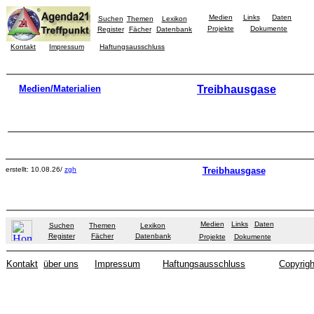
Medien
Links
Daten
Suchen
Themen
Lexikon
Projekte
Dokumente
Register
Fächer
Datenbank
Kontakt
Impressum
Haftungsausschluss
Medien/Materialien
Treibhausgase
erstellt: 10.08.26/
zgh
Treibhausgase
Medien
Links
Daten
Suchen
Themen
Lexikon
Register
Fächer
Datenbank
Projekte
Dokumente
Kontakt
über uns
Impressum
Haftungsausschluss
Copyrigh