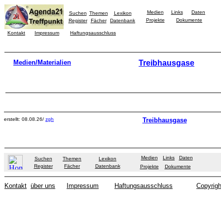
Medien
Links
Daten
Suchen
Themen
Lexikon
Projekte
Dokumente
Register
Fächer
Datenbank
Kontakt
Impressum
Haftungsausschluss
Medien/Materialien
Treibhausgase
erstellt: 08.08.26/
zgh
Treibhausgase
Medien
Links
Daten
Suchen
Themen
Lexikon
Register
Fächer
Datenbank
Projekte
Dokumente
Kontakt
über uns
Impressum
Haftungsausschluss
Copyrigh