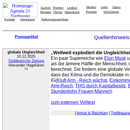
Medien
Links
Daten
Suchen
Themen
Lexikon
Projekte
Dokumente
Register
Fächer
Datenbank
Kontakt
Impressum
Haftungsausschluss
Presseartikel
Quellenhinweis
globale Ungleichheit
„Weltweit explodiert die Ungleichhei
10.12.2025
Ein paar Superreiche wie
Elon Musk
u
Süddeutsche Zeitung
als die ärmere Hälfte der Menschheit
Alexander Hagelüken
berechnet. Sie fordern eine globale 
73
dass das Klima und die Demokratie in 
IG(
Kluft Arm - Reich wächst
,
Einkomme
Arm-Reich
,
THG durch Kapitalbesitz
,
Stundenlohn Frauen-Männer
).
zum externen Volltext
|
Armut & Reichtum
|
Treibhausg