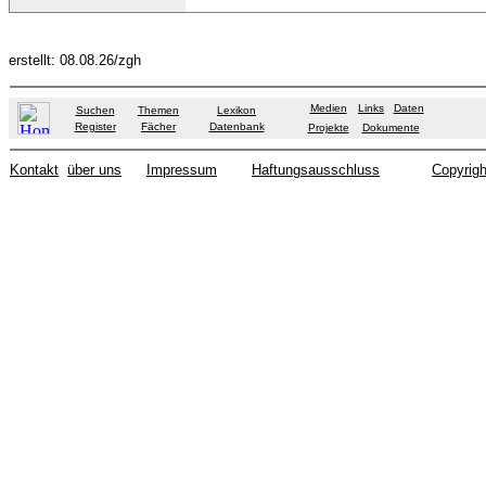
erstellt: 08.08.26/zgh
Medien
Links
Daten
Suchen
Themen
Lexikon
Register
Fächer
Datenbank
Projekte
Dokumente
Kontakt
über uns
Impressum
Haftungsausschluss
Copyrigh