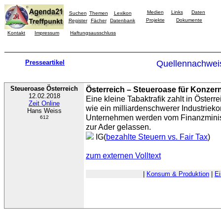
Medien
Links
Daten
Suchen
Themen
Lexikon
Projekte
Dokumente
Register
Fächer
Datenbank
Kontakt
Impressum
Haftungsausschluss
Presseartikel
Quellennachwei
Steueroase Österreich
Österreich – Steueroase für Konzer
12.02.2018
Eine kleine Tabaktrafik zahlt in Österr
Zeit Online
wie ein milliardenschwerer Industriek
Hans Weiss
Unternehmen werden vom Finanzminist
612
zur Ader gelassen.
IG(
bezahlte Steuern vs. Fair Tax
)
zum externen Volltext
|
Konsum & Produktion
|
E