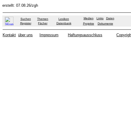
erstellt: 07.08.26/zgh
Medien
Links
Daten
Suchen
Themen
Lexikon
Register
Fächer
Datenbank
Projekte
Dokumente
Kontakt
über uns
Impressum
Haftungsausschluss
Copyrigh