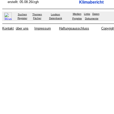
erstellt: 05.08.26/zgh
Klimabericht
Medien
Links
Daten
Suchen
Themen
Lexikon
Register
Fächer
Datenbank
Projekte
Dokumente
Kontakt
über uns
Impressum
Haftungsausschluss
Copyrigh