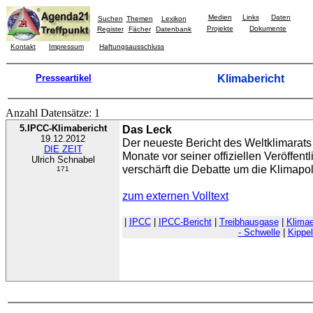
Medien
Links
Daten
Suchen
Themen
Lexikon
Projekte
Dokumente
Register
Fächer
Datenbank
Kontakt
Impressum
Haftungsausschluss
Presseartikel
Klimabericht
Anzahl Datensätze: 1
5.IPCC-Klimabericht
Das Leck
19.12.2012
Der neueste Bericht des Weltklimarats 
DIE ZEIT
Monate vor seiner offiziellen Veröffent
Ulrich Schnabel
verschärft die Debatte um die Klimapoli
171
zum externen Volltext
|
IPCC
|
IPCC-Bericht
|
Treibhausgase
|
Klima
- Schwelle
|
Kippe