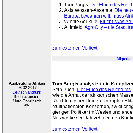
Tom Burgis:
Der Fluch des Reic
Asfa Wossen-Asserate:
Die neu
Europa bewahren will, muss Afrik
Winnie Adukule:
Flucht. Was Afr
Al Imfeld:
AgroCity – die Stadt für
zum externen Volltext
|
Migration
Ausbeutung Afrikas
Tom Burgis analysiert die Kompliz
06.02.2017
Sein Buch "
Der Fluch des Reichtums
"
Deutschlandfunk
wie die Armut der afrikanischen Mas
Buchrezension:
Reichtum einer kleinen, korrupten Elite
Marc Engelhardt
497
multinationalen Konzernen, zwielicht
gierigen Politiker im Westen und ande
Netzwerke seit Jahrzehnten den Konti
zum externen Volltext