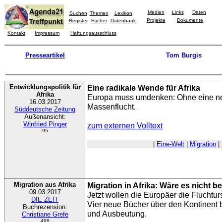
Medien
Links
Daten
Suchen
Themen
Lexikon
Projekte
Dokumente
Register
Fächer
Datenbank
Kontakt
Impressum
Haftungsausschluss
Presseartikel
Tom Burgis
Entwicklungspolitik für
Eine radikale Wende für Afrika
Afrika
Europa muss umdenken: Ohne eine neu
16.03.2017
Massenflucht.
Süddeutsche Zeitung
Außenansicht:
Winfried Pinger
zum externen Volltext
95
|
Eine-Welt
|
Migration
|
Migration aus Afrika
Migration in Afrika: Wäre es nicht b
09.03.2017
Jetzt wollen die Europäer die Fluchtu
DIE ZEIT
Vier neue Bücher über den Kontinent be
Buchrezension:
und Ausbeutung.
Christiane Grefe
498