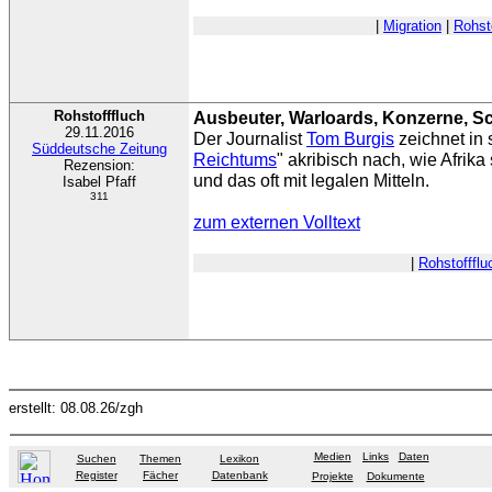
|
Migration
|
Rohst
Rohstofffluch
Ausbeuter, Warloards, Konzerne, 
29.11.2016
Der Journalist
Tom Burgis
zeichnet in
Süddeutsche Zeitung
Reichtums
" akribisch nach, wie Afrika
Rezension:
und das oft mit legalen Mitteln.
Isabel Pfaff
311
zum externen Volltext
|
Rohstoffflu
erstellt: 08.08.26/zgh
Medien
Links
Daten
Suchen
Themen
Lexikon
Register
Fächer
Datenbank
Projekte
Dokumente