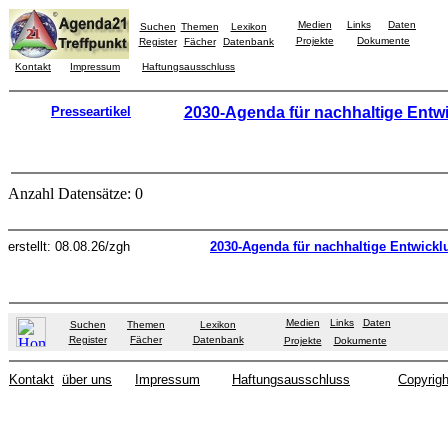
Medien
Links
Daten
Suchen
Themen
Lexikon
Projekte
Dokumente
Register
Fächer
Datenbank
Kontakt
Impressum
Haftungsausschluss
Presseartikel
2030-Agenda für nachhaltige Entw
Anzahl Datensätze: 0
erstellt: 08.08.26/zgh
2030-Agenda für nachhaltige Entwickl
Medien
Links
Daten
Suchen
Themen
Lexikon
Register
Fächer
Datenbank
Projekte
Dokumente
Kontakt
über uns
Impressum
Haftungsausschluss
Copyrigh