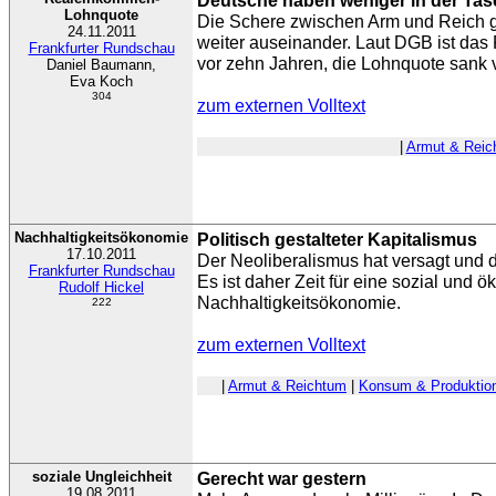
Deutsche haben weniger in der Tas
Lohnquote
Die Schere zwischen Arm und Reich g
24.11.2011
weiter auseinander. Laut DGB ist das
Frankfurter Rundschau
vor zehn Jahren, die Lohnquote sank 
Daniel Baumann,
Eva Koch
304
zum externen Volltext
|
Armut & Reic
Nachhaltigkeitsökonomie
Politisch gestalteter Kapitalismus
17.10.2011
Der Neoliberalismus hat versagt und d
Frankfurter Rundschau
Es ist daher Zeit für eine sozial und ö
Rudolf Hickel
Nachhaltigkeitsökonomie.
222
zum externen Volltext
|
Armut & Reichtum
|
Konsum & Produktio
soziale Ungleichheit
Gerecht war gestern
19.08.2011