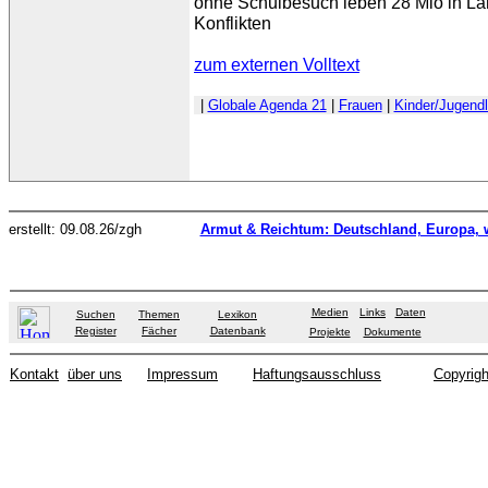
ohne Schulbesuch leben 28 Mio in Lä
Konflikten
zum externen Volltext
|
Globale Agenda 21
|
Frauen
|
Kinder/Jugendl
erstellt: 09.08.26/zgh
Armut & Reichtum: Deutschland, Europa, w
Medien
Links
Daten
Suchen
Themen
Lexikon
Register
Fächer
Datenbank
Projekte
Dokumente
Kontakt
über uns
Impressum
Haftungsausschluss
Copyrigh