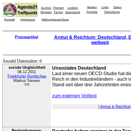
Medien
Links
Daten
Suchen
Themen
Lexikon
Projekte
Dokumente
Register
Fächer
Datenbank
Kontakt
Impressum
Haftungsausschluss
Presseartikel
Armut & Reichtum: Deutschland, 
weltweit
Anzahl Datensätze: 6
soziale Ungleichheit
Unsoziales Deutschland
06.12.2011
Laut einer neuen OECD-Studie hat di
Frankfurter Rundschau
Reich in den Industrieländern - auch 
Markus Sievers
Stand seit über drei Jahrzehnten errei
330
zum externen Volltext
|
Armut & Reichtu
Realeinkommen-