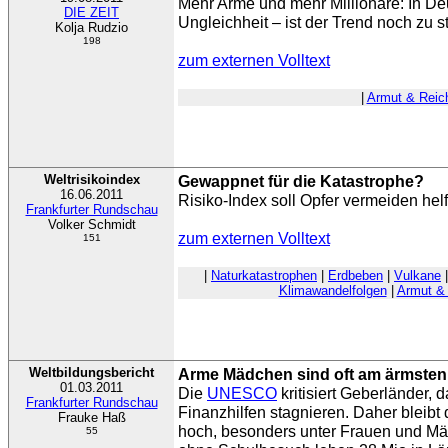
Mehr Arme und mehr Millionäre: In De
DIE ZEIT
Ungleichheit – ist der Trend noch zu 
Kolja Rudzio
198
zum externen Volltext
|
Armut & Reic
Weltrisikoindex
Gewappnet für die Katastrophe?
16.06.2011
Risiko-Index soll Opfer vermeiden hel
Frankfurter Rundschau
Volker Schmidt
zum externen Volltext
151
|
Naturkatastrophen
|
Erdbeben
|
Vulkane
Klimawandelfolgen
|
Armut &
Weltbildungsbericht
Arme Mädchen sind oft am ärmsten
01.03.2011
Die
UNESCO
kritisiert Geberländer,
Frankfurter Rundschau
Finanzhilfen stagnieren. Daher bleibt
Frauke Haß
hoch, besonders unter Frauen und Mä
55