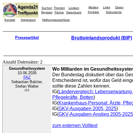
Medien
Links
Daten
Suchen
Themen
Lexikon
Projekte
Dokumente
Register
Fächer
Datenbank
Kontakt
Impressum
Haftungsausschluss
Presseartikel
Bruttoinlandsprodukt (BIP)
Anzahl Datensätze: 2
Gesundheitssystem
Wo Milliarden im Gesundheitssyste
10.06.2026
Der Bundestag diskutiert über das Ge
FAZ
Entscheidend ist, wofür das Geld einge
Sebastian Balzter,
sollte diese Zahlen kennen.
Stefan Walter
115
IG(
Ländervergleich: Lebenserwartung
Pflegekräfte, Betten
)
IG(
Krankenhaus-Personal: Ärzte, Pfle
IG(
GKV-Ausgaben 2005, 2025
)
IG(
GKV-Ausgaben-Anstieg 2005-2025 
zum externen Volltext