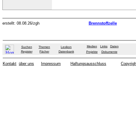
erstellt: 08.08.26/zgh
Brennstoffzelle
Medien
Links
Daten
Suchen
Themen
Lexikon
Register
Fächer
Datenbank
Projekte
Dokumente
Kontakt
über uns
Impressum
Haftungsausschluss
Copyrigh