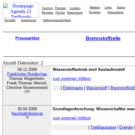
Medien
Links
Daten
Suchen
Themen
Lexikon
Projekte
Dokumente
Register
Fächer
Datenbank
Kontakt
Impressum
Haftungsausschluss
Presseartikel
Brennstoffzelle
Anzahl Datensätze: 2
08.12.2009
Wasserstoffantrieb wird Auslaufmodell
Frankfurter Rundschau
Thomas Magenheim,
zum externen Volltext
Frank-Thomas Wenzel,
Christine Skowronowski
|
Elektroauto
|
Wasserstoff
|
Brennstoffzell
255
30.04.2009
Grundlagenforschung: Wissenschaftler wan
Nachhaltigkeitsrat
79
zum externen Volltext
|
Treibhausgase
|
Energie