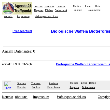
Medien
Links
Daten
Suchen
Themen
Lexikon
Projekte
Dokumente
Register
Fächer
Datenbank
Kontakt
Impressum
Haftungsausschluss
Presseartikel
Biologische Waffen/ Bioterrori
Anzahl Datensätze: 0
erstellt: 09.08.26/zgh
Biologische Waffen/ Bioterrorismu
Medien
Links
Daten
Suchen
Themen
Lexikon
Register
Fächer
Datenbank
Projekte
Dokumente
Kontakt
über uns
Impressum
Haftungsausschluss
Copyrigh