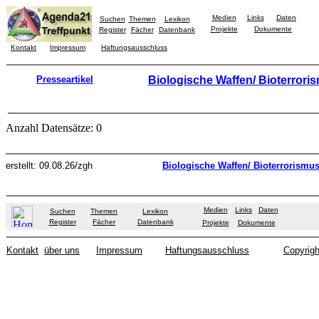
Medien
Links
Daten
Suchen
Themen
Lexikon
Projekte
Dokumente
Register
Fächer
Datenbank
Kontakt
Impressum
Haftungsausschluss
Presseartikel
Biologische Waffen/ Bioterrori
Anzahl Datensätze: 0
erstellt: 09.08.26/zgh
Biologische Waffen/ Bioterrorismu
Medien
Links
Daten
Suchen
Themen
Lexikon
Register
Fächer
Datenbank
Projekte
Dokumente
Kontakt
über uns
Impressum
Haftungsausschluss
Copyrigh