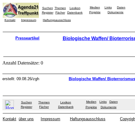
Medien
Links
Daten
Suchen
Themen
Lexikon
Projekte
Dokumente
Register
Fächer
Datenbank
Kontakt
Impressum
Haftungsausschluss
Presseartikel
Biologische Waffen/ Bioterrori
Anzahl Datensätze: 0
erstellt: 09.08.26/zgh
Biologische Waffen/ Bioterrorismu
Medien
Links
Daten
Suchen
Themen
Lexikon
Register
Fächer
Datenbank
Projekte
Dokumente
Kontakt
über uns
Impressum
Haftungsausschluss
Copyrigh