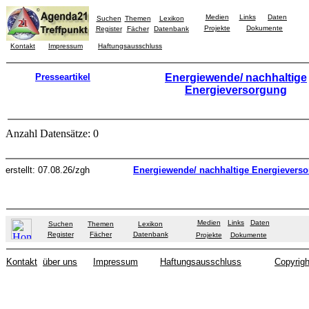
Medien
Links
Daten
Suchen
Themen
Lexikon
Projekte
Dokumente
Register
Fächer
Datenbank
Kontakt
Impressum
Haftungsausschluss
Presseartikel
Energiewende/ nachhaltige
Energieversorgung
Anzahl Datensätze: 0
erstellt: 07.08.26/zgh
Energiewende/ nachhaltige Energievers
Medien
Links
Daten
Suchen
Themen
Lexikon
Register
Fächer
Datenbank
Projekte
Dokumente
Kontakt
über uns
Impressum
Haftungsausschluss
Copyrigh