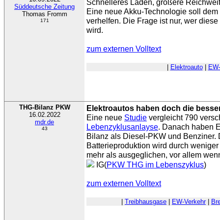
Schnelleres Laden, größere Reichweit
Süddeutsche Zeitung
Eine neue Akku-Technologie soll dem
Thomas Fromm
verhelfen. Die Frage ist nur, wer dies
171
wird.
zum externen Volltext
|
Elektroauto
|
EW-
THG-Bilanz PKW
Elektroautos haben doch die besser
16.02.2022
Eine neue
Studie
vergleicht 790 vers
mdr.de
Lebenzyklusanlayse
. Danach haben E
43
Bilanz als Diesel-PKW und Benziner.
Batterieproduktion wird durch wenige
mehr als ausgeglichen, vor allem wen
IG(
PKW THG im Lebenszyklus
)
zum externen Volltext
|
Treibhausgase
|
EW-Verkehr
|
Bre