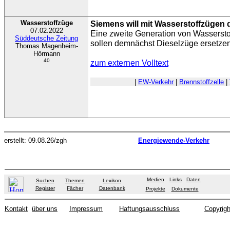
Wasserstoffzüge
Siemens will mit Wasserstoffzügen
07.02.2022
Eine zweite Generation von Wasserstof
Süddeutsche Zeitung
sollen demnächst Dieselzüge ersetzen
Thomas Magenheim-
Hörmann
40
zum externen Volltext
|
EW-Verkehr
|
Brennstoffzelle
|
erstellt: 09.08.26/zgh
Energiewende-Verkehr
Medien
Links
Daten
Suchen
Themen
Lexikon
Register
Fächer
Datenbank
Projekte
Dokumente
Kontakt
über uns
Impressum
Haftungsausschluss
Copyrigh