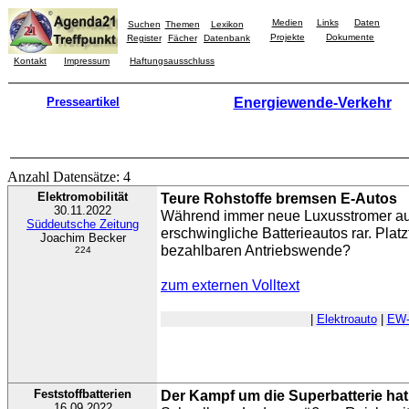
Medien
Links
Daten
Suchen
Themen
Lexikon
Projekte
Dokumente
Register
Fächer
Datenbank
Kontakt
Impressum
Haftungsausschluss
Presseartikel
Energiewende-Verkehr
Anzahl Datensätze: 4
Elektromobilität
Teure Rohstoffe bremsen E-Autos
30.11.2022
Während immer neue Luxusstromer au
Süddeutsche Zeitung
erschwingliche Batterieautos rar. Plat
Joachim Becker
bezahlbaren Antriebswende?
224
zum externen Volltext
|
Elektroauto
|
EW-
Feststoffbatterien
Der Kampf um die Superbatterie ha
16.09.2022