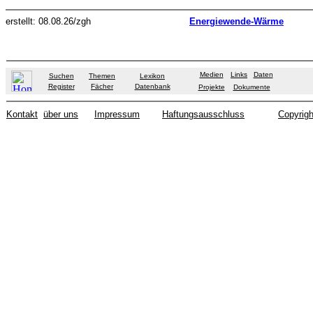
erstellt: 08.08.26/zgh
Energiewende-Wärme
Medien
Links
Daten
Suchen
Themen
Lexikon
Register
Fächer
Datenbank
Projekte
Dokumente
Kontakt
über uns
Impressum
Haftungsausschluss
Copyrigh