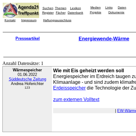
Medien
Links
Daten
Suchen
Themen
Lexikon
Projekte
Dokumente
Register
Fächer
Datenbank
Kontakt
Impressum
Haftungsausschluss
Presseartikel
Energiewende-Wärme
Anzahl Datensätze: 1
Wärmespeicher
Wie mit Eis geheizt werden soll
01.06.2022
Energiespeicher im Erdreich taugen z
Süddeutsche Zeitung
Klimaanlage - und sind zudem klimafreu
Andrea Hoferichter
Erdeisspeicher
die Technologie der Zu
123
zum externen Volltext
|
EW-Wärm