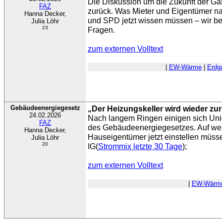
Die Diskussion um die Zukunft der Gas
FAZ
zurück. Was Mieter und Eigentümer n
Hanna Decker,
und SPD jetzt wissen müssen – wir be
Julia Löhr
23
Fragen.
zum externen Volltext
|
EW-Wärme
|
Erdg
Gebäudeenergiegesetz
„Der Heizungskeller wird wieder zu
24.02.2026
Nach langem Ringen einigen sich Un
FAZ
des Gebäudeenergiegesetzes. Auf we
Hanna Decker,
Hauseigentümer jetzt einstellen müss
Julia Löhr
20
IG(
Strommix letzte 30 Tage
);
zum externen Volltext
|
EW-Wärm