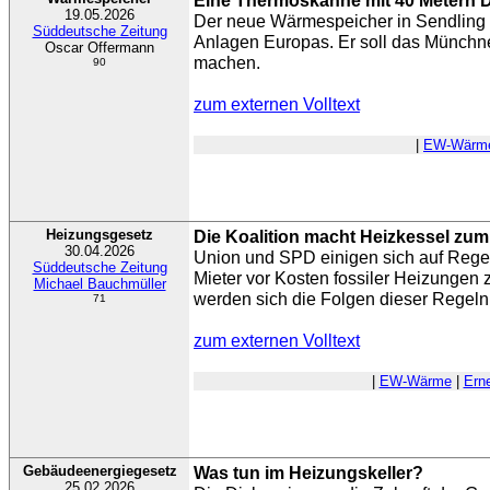
Eine Thermoskanne mit 40 Metern
19.05.2026
Der neue Wärmespeicher in Sendling gi
Süddeutsche Zeitung
Anlagen Europas. Er soll das Münchne
Oscar Offermann
machen.
90
zum externen Volltext
|
EW-Wärm
Heizungsgesetz
Die Koalition macht Heizkessel zum 
30.04.2026
Union und SPD einigen sich auf Rege
Süddeutsche Zeitung
Mieter vor Kosten fossiler Heizungen 
Michael Bauchmüller
werden sich die Folgen dieser Regeln
71
zum externen Volltext
|
EW-Wärme
|
Ern
Gebäudeenergiegesetz
Was tun im Heizungskeller?
25.02.2026