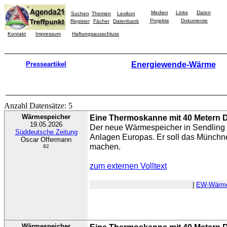
Medien
Links
Daten
Suchen
Themen
Lexikon
Projekte
Dokumente
Register
Fächer
Datenbank
Kontakt
Impressum
Haftungsausschluss
Presseartikel
Energiewende-Wärme
Anzahl Datensätze: 5
Wärmespeicher
Eine Thermoskanne mit 40 Metern
19.05.2026
Der neue Wärmespeicher in Sendling gi
Süddeutsche Zeitung
Anlagen Europas. Er soll das Münchne
Oscar Offermann
machen.
82
zum externen Volltext
|
EW-Wärm
Wärmespeicher