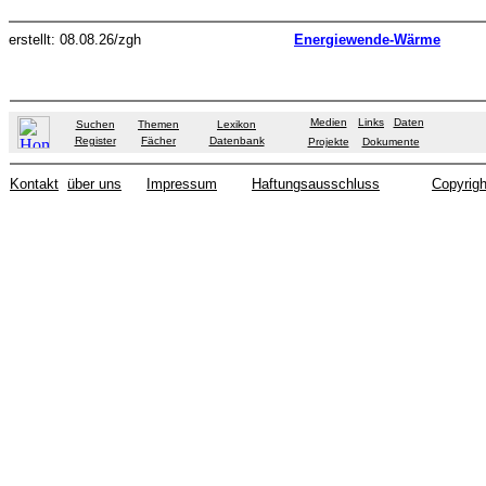
erstellt: 08.08.26/zgh
Energiewende-Wärme
Medien
Links
Daten
Suchen
Themen
Lexikon
Register
Fächer
Datenbank
Projekte
Dokumente
Kontakt
über uns
Impressum
Haftungsausschluss
Copyrigh