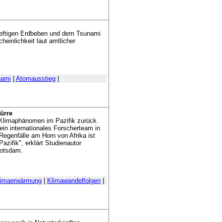
heftigen Erdbeben und dem Tsunami
inlichkeit laut amtlicher
nami
|
Atomausstieg
|
Dürre
n Klimaphänomen im Pazifik zurück.
ein internationales Forscherteam in
 Regenfälle am Horn von Afrika ist
azifik", erklärt Studienautor
Potsdam.
limaerwärmung
|
Klimawandelfolgen
|