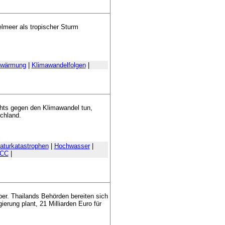
elmeer als tropischer Sturm
rwärmung
|
Klimawandelfolgen
|
hts gegen den Klimawandel tun,
schland.
aturkatastrophen
|
Hochwasser
|
PCC
|
er. Thailands Behörden bereiten sich
erung plant, 21 Milliarden Euro für