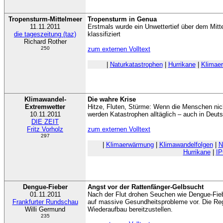
Tropensturm-Mittelmeer
Tropensturm in Genua
11.11.2011
Erstmals wurde ein Unwettertief über dem Mitt
die tageszeitung (taz)
klassifiziert
Richard Rother
250
zum externen Volltext
|
Naturkatastrophen
|
Hurrikane
|
Klimae
Klimawandel-
Die wahre Krise
Extremwetter
Hitze, Fluten, Stürme: Wenn die Menschen nic
10.11.2011
werden Katastrophen alltäglich – auch in Deut
DIE ZEIT
Fritz Vorholz
zum externen Volltext
297
|
Klimaerwärmung
|
Klimawandelfolgen
|
N
Hurrikane
|
I
Dengue-Fieber
Angst vor der Rattenfänger-Gelbsucht
01.11.2011
Nach der Flut drohen Seuchen wie Dengue-Fieb
Frankfurter Rundschau
auf massive Gesundheitsprobleme vor. Die Regi
Willi Germund
Wiederaufbau bereitzustellen.
235