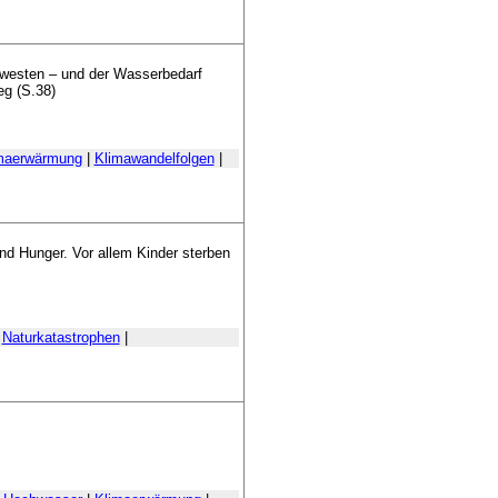
westen – und der Wasserbedarf
eg (S.38)
maerwärmung
|
Klimawandelfolgen
|
und Hunger. Vor allem Kinder sterben
|
Naturkatastrophen
|