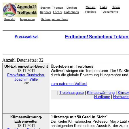
Medien
Links
Daten
Suchen
Themen
Lexikon
Projekte
Dokumente
Register
Fächer
Datenbank
Kontakt
Impressum
Haftungsausschluss
Presseartikel
Erdbeben/ Seebeben/ Tekton
Anzahl Datensätze: 32
UN-Extremwetter-Bericht
Überleben im Treibhaus
18.11.2011
Weltweit steigen die Temperaturen. Der UN-Kli
Frankfurter Rundschau
durch die globale Erwärmung Hungersnöte und
Joachim Wille
292
zum externen Volltext
|
Treibhausgase
|
Klimaerwärmung
|
Klimaw
Hurrikane
|
Hochwas
Klimaerwärmung-
"Hitzetage mit 50 Grad in Sicht"
Extremwetter
Der Kieler Klimaforscher Professor Mojib Latif 
18.11.2011
ansteigenden Kohlendioxid-Ausstoß, der zu ex