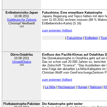
Erdbebenrisiko-Japan
Fukushima: Eine erwartbare Katastrophe
10.08.2011
Japans Regierung und Tepco hätten mit dem 
Süddeutsche Zeitung
vom 11.03.2011 rechnen müssen (99 % Wahrsche
Christopf Neidhardt
Erdbebenrisiko-Karte) (S.16)
183
zum externen Volltext
|
Fukushima
|
Erdbeben
|
Tsu
Dürre-Ostafrika
Einfluss des Pazifik-Klimas auf Ostafrikas 
10.08.2011
Die Dürrekatastrophe in Ostafrika geht auf ei
UmweltDialog
Das ist schon seit 20.000 Jahren so, berichtet 
184
der Zeitschrift "Science". "Das Ausbleiben der
eine Folge der aktuellen La-Niña-Kältejahre im P
Christian Wolff vom GeoForschungsZentrum 
zum externen Volltext
|
La Niña
|
Hochwasser
|
Hunger
|
Nahrung
|
K
Flutkatastrophe-Pakistan
Die Katastrophe geht weiter