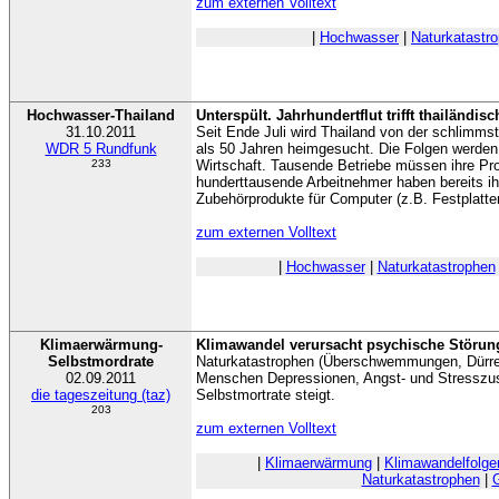
zum externen Volltext
|
Hochwasser
|
Naturkatastr
Hochwasser-Thailand
Unterspült. Jahrhundertflut trifft thailändisc
31.10.2011
Seit Ende Juli wird Thailand von der schlimm
WDR 5 Rundfunk
als 50 Jahren heimgesucht. Die Folgen werden 
233
Wirtschaft. Tausende Betriebe müssen ihre Pro
hunderttausende Arbeitnehmer haben bereits ih
Zubehörprodukte für Computer (z.B. Festplatte
zum externen Volltext
|
Hochwasser
|
Naturkatastrophen
Klimaerwärmung-
Klimawandel verursacht psychische Störun
Selbstmordrate
Naturkatastrophen (Überschwemmungen, Dürren
02.09.2011
Menschen Depressionen, Angst- und Stresszu
die tageszeitung (taz)
Selbstmortrate steigt.
203
zum externen Volltext
|
Klimaerwärmung
|
Klimawandelfolge
Naturkatastrophen
|