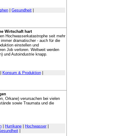
ophen
|
Gesundheit
|
he Wirtschaft hart
sten Hochwasserkatastrophe seit mehr
immer dramatischer - auch für die
duktion einstellen und
ren Job verloren. Weltweit werden
n) und Autoindustrie knapp.
|
Konsum & Produktion
|
gen
, Orkane) verursachen bei vielen
stände sowie Traumata und die
n
|
Hurrikane
|
Hochwasser
|
Gesundheit
|