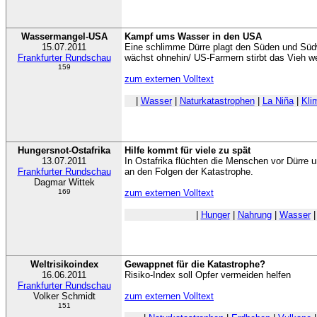
Wassermangel-USA
Kampf ums Wasser in den USA
15.07.2011
Eine schlimme Dürre plagt den Süden und Süd
Frankfurter Rundschau
wächst ohnehin/ US-Farmern stirbt das Vieh w
159
zum externen Volltext
|
Wasser
|
Naturkatastrophen
|
La Niña
|
Kli
Hungersnot-Ostafrika
Hilfe kommt für viele zu spät
13.07.2011
In Ostafrika flüchten die Menschen vor Dürre 
Frankfurter Rundschau
an den Folgen der Katastrophe.
Dagmar Wittek
169
zum externen Volltext
|
Hunger
|
Nahrung
|
Wasser
Weltrisikoindex
Gewappnet für die Katastrophe?
16.06.2011
Risiko-Index soll Opfer vermeiden helfen
Frankfurter Rundschau
Volker Schmidt
zum externen Volltext
151