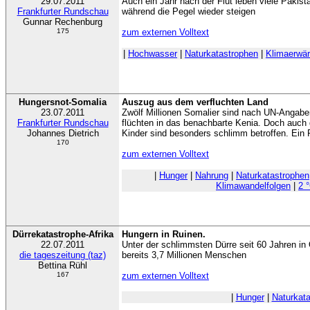
29.07.2011
Auch ein Jahr nach der Flut leben viele Pakist
Frankfurter Rundschau
während die Pegel wieder steigen
Gunnar Rechenburg
175
zum externen Volltext
|
Hochwasser
|
Naturkatastrophen
|
Klimaerwä
Hungersnot-Somalia
Auszug aus dem verfluchten Land
23.07.2011
Zwölf Millionen Somalier sind nach UN-Angab
Frankfurter Rundschau
flüchten in das benachbarte Kenia. Doch auch d
Johannes Dietrich
Kinder sind besonders schlimm betroffen. Ein 
170
zum externen Volltext
|
Hunger
|
Nahrung
|
Naturkatastrophen
Klimawandelfolgen
|
2 
Dürrekatastrophe-Afrika
Hungern in Ruinen.
22.07.2011
Unter der schlimmsten Dürre seit 60 Jahren in O
die tageszeitung (taz)
bereits 3,7 Millionen Menschen
Bettina Rühl
167
zum externen Volltext
|
Hunger
|
Naturkat