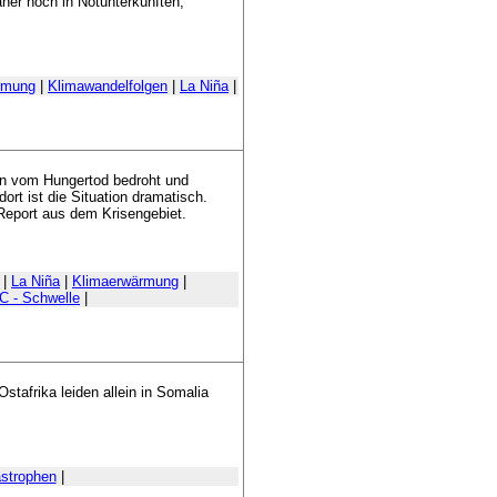
aner noch in Notunterkünften,
rmung
|
Klimawandelfolgen
|
La Niña
|
en vom Hungertod bedroht und
ort ist die Situation dramatisch.
Report aus dem Krisengebiet.
|
La Niña
|
Klimaerwärmung
|
°C - Schwelle
|
stafrika leiden allein in Somalia
astrophen
|