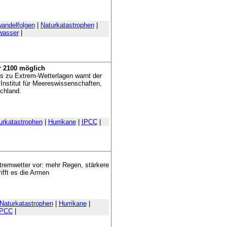
andelfolgen
|
Naturkatastrophen
|
wasser
|
r 2100 möglich
s zu Extrem-Wetterlagen warnt der
 Institut für Meereswissenschaften,
schland.
urkatastrophen
|
Hurrikane
|
IPCC
|
tremwetter vor: mehr Regen, stärkere
ifft es die Armen
Naturkatastrophen
|
Hurrikane
|
IPCC
|