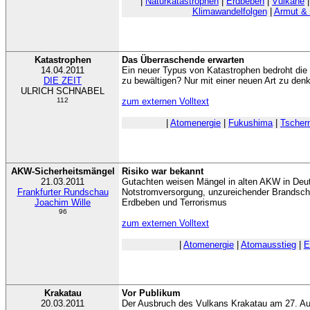
|
Naturkatastrophen
|
Erdbeben
|
Vulkane
Klimawandelfolgen
|
Armut &
Katastrophen
Das Überraschende erwarten
14.04.2011
Ein neuer Typus von Katastrophen bedroht die g
DIE ZEIT
zu bewältigen? Nur mit einer neuen Art zu den
ULRICH SCHNABEL
112
zum externen Volltext
|
Atomenergie
|
Fukushima
|
Tscher
AKW-Sicherheitsmängel
Risiko war bekannt
21.03.2011
Gutachten weisen Mängel in alten AKW in Deu
Frankfurter Rundschau
Notstromversorgung, unzureichender Brandsch
Joachim Wille
Erdbeben und Terrorismus
96
zum externen Volltext
|
Atomenergie
|
Atomausstieg
|
E
Krakatau
Vor Publikum
20.03.2011
Der Ausbruch des Vulkans Krakatau am 27. Augu