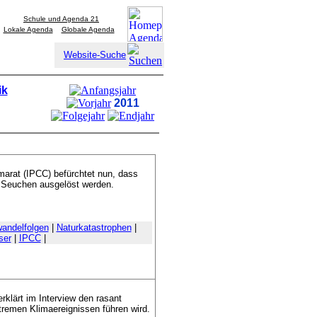
Schule und Agenda 21
Lokale Agenda
Globale Agenda
Website-Suche
ik
2011
marat (IPCC) befürchtet nun, dass
 Seuchen ausgelöst werden.
andelfolgen
|
Naturkatastrophen
|
ser
|
IPCC
|
erklärt im Interview den rasant
tremen Klimaereignissen führen wird.