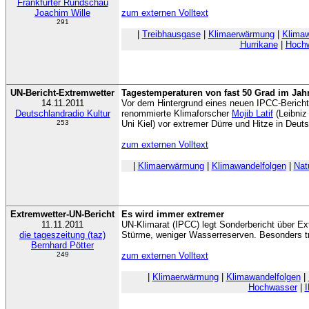
Frankfurter Rundschau
Joachim Wille
zum externen Volltext
291
|
Treibhausgase
|
Klimaerwärmung
|
Klimaw
Hurrikane
|
Hoch
UN-Bericht-Extremwetter
Tagestemperaturen von fast 50 Grad im Jah
14.11.2011
Vor dem Hintergrund eines neuen IPCC-Bericht
Deutschlandradio Kultur
renommierte Klimaforscher
Mojib Latif
(Leibniz
253
Uni Kiel) vor extremer Dürre und Hitze in Deut
zum externen Volltext
|
Klimaerwärmung
|
Klimawandelfolgen
|
Nat
Extremwetter-UN-Bericht
Es wird immer extremer
11.11.2011
UN-Klimarat (IPCC) legt Sonderbericht über Ex
die tageszeitung (taz)
Stürme, weniger Wasserreserven. Besonders tr
Bernhard Pötter
249
zum externen Volltext
|
Klimaerwärmung
|
Klimawandelfolgen
|
Hochwasser
|