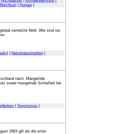
|
Hochwasser
|
Klimaerwärmung
|
 Reichtum
|
Hunger
|
lobal vernetzte Welt. Wie sind sie
ken
nobyl
|
Naturkatastrophen
|
tschland nach. Mangelnde
utz sowie mangelnde Sicherheit bei
rdbeben
|
Terrorismus
|
st 1883 gilt als die erste