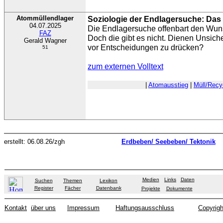
Atommüllendlager
Soziologie der Endlagersuche: Das
04.07.2025
Die Endlagersuche offenbart den Wun
FAZ
Doch die gibt es nicht. Dienen Unsich
Gerald Wagner
vor Entscheidungen zu drücken?
51
zum externen Volltext
|
Atomausstieg
|
Müll/Recy
erstellt: 06.08.26/zgh
Erdbeben/ Seebeben/ Tektonik
Medien
Links
Daten
Suchen
Themen
Lexikon
Register
Fächer
Datenbank
Projekte
Dokumente
Kontakt
über uns
Impressum
Haftungsausschluss
Copyrigh