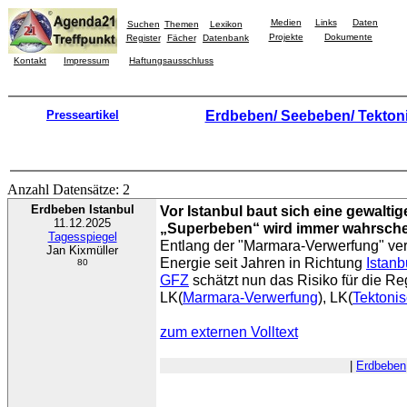
Medien
Links
Daten
Suchen
Themen
Lexikon
Projekte
Dokumente
Register
Fächer
Datenbank
Kontakt
Impressum
Haftungsausschluss
Presseartikel
Erdbeben/ Seebeben/ Tekton
Anzahl Datensätze: 2
Erdbeben Istanbul
Vor Istanbul baut sich eine gewaltig
11.12.2025
„Superbeben“ wird immer wahrsche
Tagesspiegel
Entlang der "Marmara-Verwerfung" ver
Jan Kixmüller
Energie seit Jahren in Richtung
Istanb
80
GFZ
schätzt nun das Risiko für die Re
LK(
Marmara-Verwerfung
), LK(
Tektonis
zum externen Volltext
|
Erdbeben