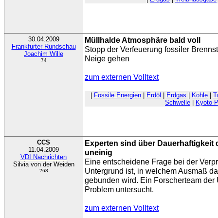
30.04.2009
Müllhalde Atmosphäre bald voll
Frankfurter Rundschau
Stopp der Verfeuerung fossiler Brennsto
Joachim Wille
Neige gehen
74
zum externen Volltext
|
Fossile Energien
|
Erdöl
|
Erdgas
|
Kohle
|
T
Schwelle
|
Kyoto-P
CCS
Experten sind über Dauerhaftigkeit
11.04.2009
uneinig
VDI Nachrichten
Eine entscheidene Frage bei der Verp
Silvia von der Weiden
Untergrund ist, in welchem Ausmaß da
268
gebunden wird. Ein Forscherteam der 
Problem untersucht.
zum externen Volltext