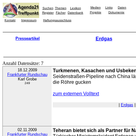
Medien
Links
Daten
Suchen
Themen
Lexikon
Projekte
Dokumente
Register
Fächer
Datenbank
Kontakt
Impressum
Haftungsausschluss
Presseartikel
Erdgas
Anzahl Datensätze: 7
18.12.2009
Turkmenen, Kasachen und Usbeke
Frankfurter Rundschau
Seidenstraßen-Pipeline nach China lä
Karl Grobe
die Röhre gucken
249
zum externen Volltext
|
Erdgas
|
02.11.2009
Teheran bietet sich als Partner für
Frankfurter Rundschau