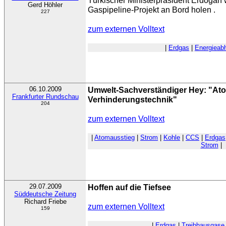
Türkischer Ministerpräsident Erdogan w
Gerd Höhler
Gaspipeline-Projekt an Bord holen .
227
zum externen Volltext
|
Erdgas
|
Energieabh
06.10.2009
Umwelt-Sachverständiger Hey: "Ato
Frankfurter Rundschau
Verhinderungstechnik"
204
zum externen Volltext
|
Atomausstieg
|
Strom
|
Kohle
|
CCS
|
Erdgas
Strom
|
29.07.2009
Hoffen auf die Tiefsee
Süddeutsche Zeitung
Richard Friebe
zum externen Volltext
159
|
Erdgas
|
Treibhausgase