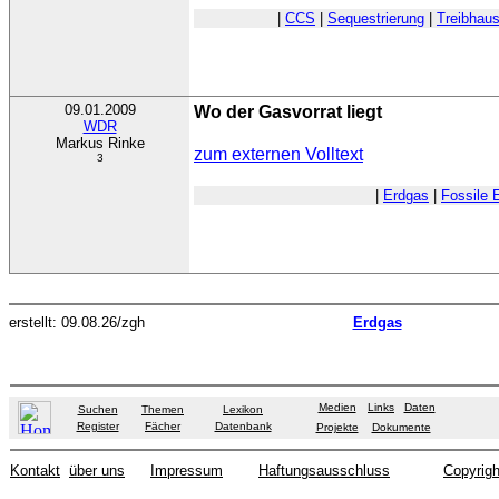
|
CCS
|
Sequestrierung
|
Treibhau
09.01.2009
Wo der Gasvorrat liegt
WDR
Markus Rinke
zum externen Volltext
3
|
Erdgas
|
Fossile 
erstellt: 09.08.26/zgh
Erdgas
Medien
Links
Daten
Suchen
Themen
Lexikon
Register
Fächer
Datenbank
Projekte
Dokumente
Kontakt
über uns
Impressum
Haftungsausschluss
Copyrigh