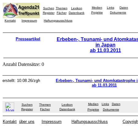
Medien
Links
Daten
Suchen
Themen
Lexikon
Projekte
Dokumente
Register
Fächer
Datenbank
Kontakt
Impressum
Haftungsausschluss
Presseartikel
Erbeben-, Tsunami- und Atomkata
in Japan
ab 11.03.2011
Anzahl Datensätze: 0
erstellt: 10.08.26/zgh
Erbeben-, Tsunami- und Atomkatastrophe 
ab 11.03.2011
Medien
Links
Daten
Suchen
Themen
Lexikon
Register
Fächer
Datenbank
Projekte
Dokumente
Kontakt
über uns
Impressum
Haftungsausschluss
Copyrigh