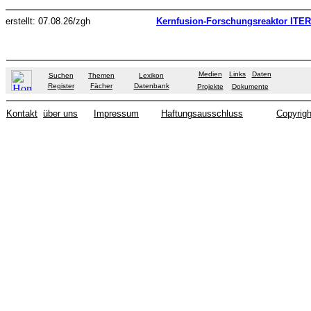
erstellt: 07.08.26/zgh
Kernfusion-Forschungsreaktor ITER
Medien
Links
Daten
Suchen
Themen
Lexikon
Register
Fächer
Datenbank
Projekte
Dokumente
Kontakt
über uns
Impressum
Haftungsausschluss
Copyrigh