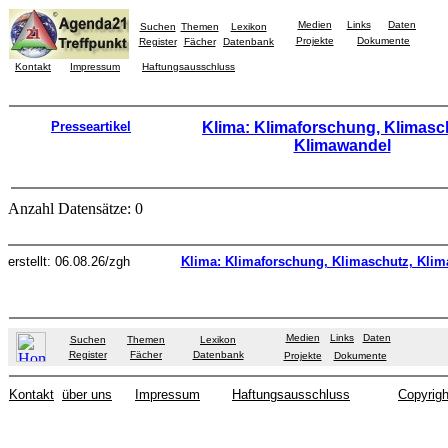
Medien
Links
Daten
Suchen
Themen
Lexikon
Projekte
Dokumente
Register
Fächer
Datenbank
Kontakt
Impressum
Haftungsausschluss
Presseartikel
Klima: Klimaforschung, Klimasc
Klimawandel
Anzahl Datensätze: 0
erstellt: 06.08.26/zgh
Klima: Klimaforschung, Klimaschutz, Kli
Medien
Links
Daten
Suchen
Themen
Lexikon
Register
Fächer
Datenbank
Projekte
Dokumente
Kontakt
über uns
Impressum
Haftungsausschluss
Copyrigh