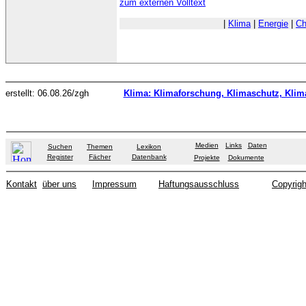
zum externen Volltext
|
Klima
|
Energie
|
Ch
erstellt: 06.08.26/zgh
Klima: Klimaforschung, Klimaschutz, Kli
Medien
Links
Daten
Suchen
Themen
Lexikon
Register
Fächer
Datenbank
Projekte
Dokumente
Kontakt
über uns
Impressum
Haftungsausschluss
Copyrigh