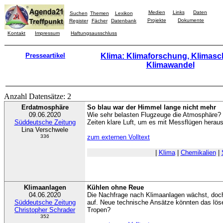
Medien
Links
Daten
Suchen
Themen
Lexikon
Projekte
Dokumente
Register
Fächer
Datenbank
Kontakt
Impressum
Haftungsausschluss
Presseartikel
Klima: Klimaforschung, Klimasc
Klimawandel
Anzahl Datensätze: 2
Erdatmosphäre
So blau war der Himmel lange nicht mehr
09.06.2020
Wie sehr belasten Flugzeuge die Atmosphäre? 
Süddeutsche Zeitung
Zeiten klare Luft, um es mit Messflügen herau
Lina Verschwele
336
zum externen Volltext
|
Klima
|
Chemikalien
|
Klimaanlagen
Kühlen ohne Reue
04.06.2020
Die Nachfrage nach Klimaanlagen wächst, doch 
Süddeutsche Zeitung
auf. Neue technische Ansätze könnten das löse
Christopher Schrader
Tropen?
352