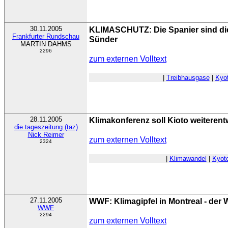
30.11.2005
KLIMASCHUTZ: Die Spanier sind di
Frankfurter Rundschau
Sünder
MARTIN DAHMS
2296
zum externen Volltext
|
Treibhausgase
|
Kyot
28.11.2005
Klimakonferenz soll Kioto weiterent
die tageszeitung (taz)
Nick Reimer
zum externen Volltext
2324
|
Klimawandel
|
Kyoto
27.11.2005
WWF: Klimagipfel in Montreal - der W
WWF
2294
zum externen Volltext