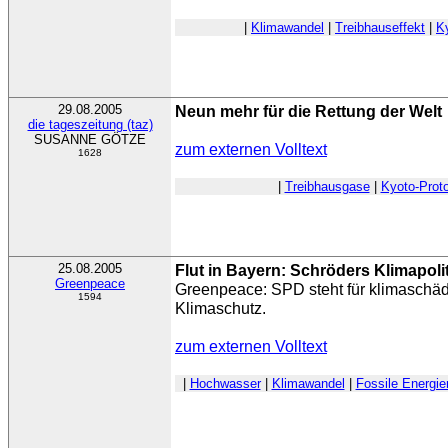
|
Klimawandel
|
Treibhauseffekt
|
Ky
29.08.2005
Neun mehr für die Rettung der Welt
die tageszeitung (taz)
SUSANNE GÖTZE
zum externen Volltext
1628
|
Treibhausgase
|
Kyoto-Proto
25.08.2005
Flut in Bayern: Schröders Klimapolit
Greenpeace
Greenpeace: SPD steht für klimaschädl
1594
Klimaschutz.
zum externen Volltext
|
Hochwasser
|
Klimawandel
|
Fossile Energie