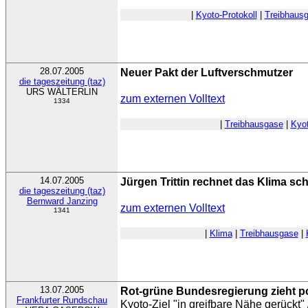
|
Kyoto-Protokoll
|
Treibhaus
28.07.2005
Neuer Pakt der Luftverschmutzer
die tageszeitung (taz)
URS WÄLTERLIN
zum externen Volltext
1334
|
Treibhausgase
|
Kyot
14.07.2005
Jürgen Trittin rechnet das Klima sc
die tageszeitung (taz)
Bernward Janzing
zum externen Volltext
1341
|
Klima
|
Treibhausgase
|
13.07.2005
Rot-grüne Bundesregierung zieht po
Frankfurter Rundschau
Kyoto-Ziel "in greifbare Nähe gerückt" 