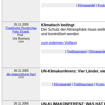
|
Klimawandel
|
Kyoto
26.11.2005
Klimatisch bedingt
Frankfurter Rundschau
Der Schutz der Atmosphäre muss weltwe
Felix Ekardt
,
und kontrolliert werden
Prof.,
Uni Bremen)
2306
zum externen Volltext
|
Treibhausgase
|
Klimawande
26.11.2005
UN-Klimakonferenz: Vier Länder, vie
die tageszeitung (taz)
2325
|
Klimawandel
|
Treibhausgase
|
Kyoto-
26.11.2005
UN-KLIMAKONFERENZ: WAS HAT 