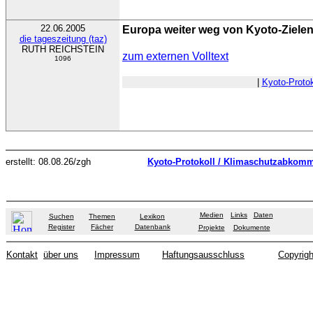
22.06.2005
Europa weiter weg von Kyoto-Ziele
die tageszeitung (taz)
RUTH REICHSTEIN
zum externen Volltext
1096
|
Kyoto-Protok
erstellt: 08.08.26/zgh
Kyoto-Protokoll / Klimaschutzabkom
Medien
Links
Daten
Suchen
Themen
Lexikon
Register
Fächer
Datenbank
Projekte
Dokumente
Kontakt
über uns
Impressum
Haftungsausschluss
Copyrigh