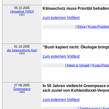
05.10.2005
Klimaschutz muss Priorität behalte
Umweltrat (SRU)
1941
zum externen Volltext
|
Klima
|
Kyoto-Protokol
01.10.2005
"Bush kapiert nicht: Ökologie bring
die tageszeitung (taz)
1945
zum externen Volltext
|
Arbeit & Umwelt
|
Kyoto-Proto
27.09.2005
In 50 Jahren vielleicht Greenpeace w
Greenpeace
sich zuviel von Kohlendioxid-Verp
1869
zum externen Volltext
|
Treibhausgase
|
Kyot