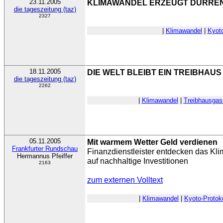
23.11.2005
KLIMAWANDEL ERZEUGT DÜRRE
die tageszeitung (taz)
2327
|
Klimawandel
|
Kyoto
18.11.2005
DIE WELT BLEIBT EIN TREIBHAUS
die tageszeitung (taz)
2262
|
Klimawandel
|
Treibhausgas
05.11.2005
Mit warmem Wetter Geld verdienen
Frankfurter Rundschau
Finanzdienstleister entdecken das Klim
Hermannus Pfeiffer
auf nachhaltige Investitionen
2163
zum externen Volltext
|
Klimawandel
|
Kyoto-Protoko