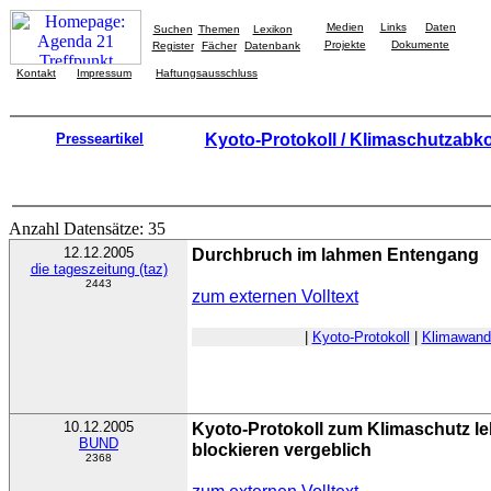
Medien
Links
Daten
Suchen
Themen
Lexikon
Projekte
Dokumente
Register
Fächer
Datenbank
Kontakt
Impressum
Haftungsausschluss
Presseartikel
Kyoto-Protokoll / Klimaschutzab
Anzahl Datensätze: 35
12.12.2005
Durchbruch im lahmen Entengang
die tageszeitung (taz)
2443
zum externen Volltext
|
Kyoto-Protokoll
|
Klimawand
10.12.2005
Kyoto-Protokoll zum Klimaschutz l
BUND
blockieren vergeblich
2368