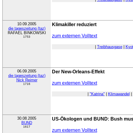
10.09.2005
Klimakiller reduziert
die tageszeitung (taz)
RAFAEL BINKOWSKI
zum externen Volltext
1753
|
Treibhausgase
|
Kyot
06.09.2005
Der New-Orleans-Effekt
die tageszeitung (taz)
Nick Reimer
zum externen Volltext
1716
|
"Katrina"
|
Klimawandel
|
30.08.2005
US-Ökologen und BUND: Bush muss 
BUND
1617
zum externen Volltext