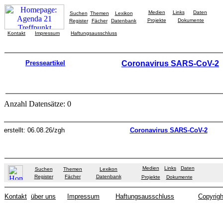
Medien
Links
Daten
Suchen
Themen
Lexikon
Projekte
Dokumente
Register
Fächer
Datenbank
Kontakt
Impressum
Haftungsausschluss
Presseartikel
Coronavirus SARS-CoV-2
Anzahl Datensätze: 0
erstellt: 06.08.26/zgh
Coronavirus SARS-CoV-2
Medien
Links
Daten
Suchen
Themen
Lexikon
Register
Fächer
Datenbank
Projekte
Dokumente
Kontakt
über uns
Impressum
Haftungsausschluss
Copyrigh