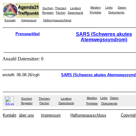
Medien
Links
Daten
Suchen
Themen
Lexikon
Projekte
Dokumente
Register
Fächer
Datenbank
Kontakt
Impressum
Haftungsausschluss
Presseartikel
SARS (Schweres akutes
Atemwegssyndrom)
Anzahl Datensätze: 0
erstellt: 06.08.26/zgh
SARS (Schweres akutes Atemwegssynd
Medien
Links
Daten
Suchen
Themen
Lexikon
Register
Fächer
Datenbank
Projekte
Dokumente
Kontakt
über uns
Impressum
Haftungsausschluss
Copyrigh