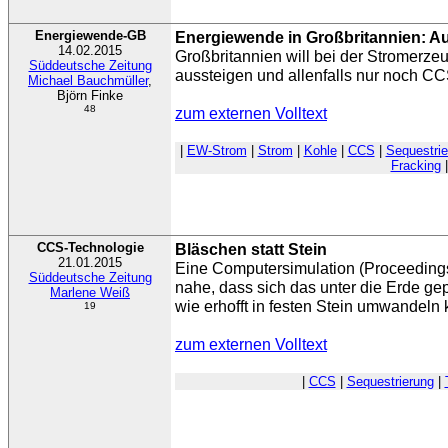
Energiewende-GB
Energiewende in Großbritannien: A
14.02.2015
Großbritannien will bei der Stromerze
Süddeutsche Zeitung
aussteigen und allenfalls nur noch C
Michael Bauchmüller
,
Björn Finke
48
zum externen Volltext
|
EW-Strom
|
Strom
|
Kohle
|
CCS
|
Sequestrie
Fracking
|
CCS-Technologie
Bläschen statt Stein
21.01.2015
Eine Computersimulation (Proceedings 
Süddeutsche Zeitung
nahe, dass sich das unter die Erde g
Marlene Weiß
wie erhofft in festen Stein umwandeln
19
zum externen Volltext
|
CCS
|
Sequestrierung
|