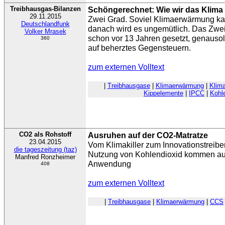
Treibhausgas-Bilanzen
Schöngerechnet: Wie wir das Klima 
29.11.2015
Zwei Grad. Soviel Klimaerwärmung kan
Deutschlandfunk
danach wird es ungemütlich. Das Zwei-G
Volker Mrasek
schon vor 13 Jahren gesetzt, genauso
360
auf beherztes Gegensteuern.
zum externen Volltext
|
Treibhausgase
|
Klimaerwärmung
|
Klim
Kippelemente
|
IPCC
|
Kohl
CO2 als Rohstoff
Ausruhen auf der CO2-Matratze
23.04.2015
Vom Klimakiller zum Innovationstreibe
die tageszeitung (taz)
Nutzung von Kohlendioxid kommen aus
Manfred Ronzheimer
Anwendung
408
zum externen Volltext
|
Treibhausgase
|
Klimaerwärmung
|
CCS