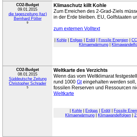
CO2-Budget
Klimaschutz killt Kohle
09.01.2015
Zum Erreichen des 2-Grad-Ziels müss
die tageszeitung (taz)
in der Erde bleiben. EU, Golfstaaten u
Bernhard Pötter
9
zum externen Volltext
|
Kohle
|
Erdgas
|
Erdöl
|
Fossile Energien
|
CC
Klimaerwärmung
|
Klimawandelfo
CO2-Budget
Weltkarte des Verzichts
08.01.2015
Wenn das vom Weltklimarat festgestel
Süddeutsche Zeitung
rund 1000
Gt
eingehalten werden soll, 
Christopher Schrader
fossilen Rerserven und Ressourcen ni
5
Weltkarte
|
Kohle
|
Erdgas
|
Erdöl
|
Fossile Ener
Klimaerwärmung
|
Klimawandelfolgen
|
2