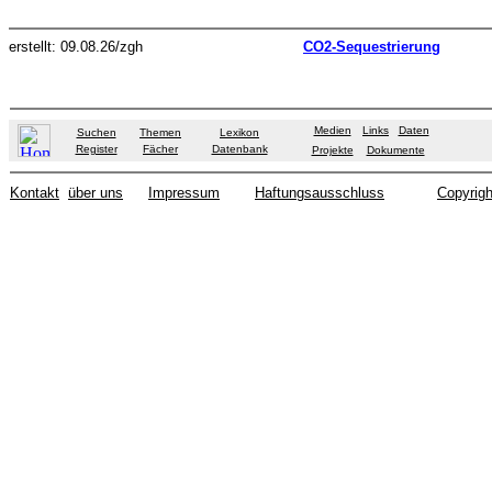
erstellt: 09.08.26/zgh
CO2-Sequestrierung
Medien
Links
Daten
Suchen
Themen
Lexikon
Register
Fächer
Datenbank
Projekte
Dokumente
Kontakt
über uns
Impressum
Haftungsausschluss
Copyrigh