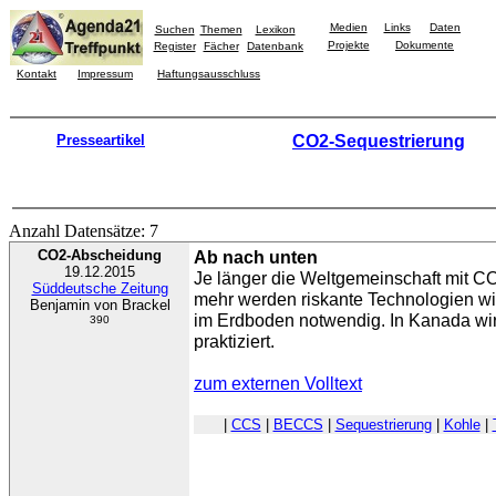
Medien
Links
Daten
Suchen
Themen
Lexikon
Projekte
Dokumente
Register
Fächer
Datenbank
Kontakt
Impressum
Haftungsausschluss
Presseartikel
CO2-Sequestrierung
Anzahl Datensätze: 7
CO2-Abscheidung
Ab nach unten
19.12.2015
Je länger die Weltgemeinschaft mit C
Süddeutsche Zeitung
mehr werden riskante Technologien w
Benjamin von Brackel
im Erdboden notwendig. In Kanada wir
390
praktiziert.
zum externen Volltext
|
CCS
|
BECCS
|
Sequestrierung
|
Kohle
|