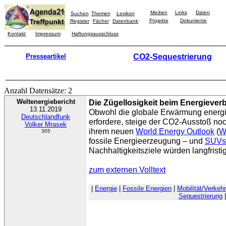
Medien
Links
Daten
Suchen
Themen
Lexikon
Projekte
Dokumente
Register
Fächer
Datenbank
Kontakt
Impressum
Haftungsausschluss
Presseartikel
CO2-Sequestrierung
Anzahl Datensätze: 2
Weltenergiebericht
Die Zügellosigkeit beim Energiever
13.11.2019
Obwohl die globale Erwärmung energ
Deutschlandfunk
erfordere, steige der CO2-Ausstoß no
Volker Mrasek
ihrem neuen
World Energy Outlook
(
W
305
fossile Energieerzeugung – und
SUVs
Nachhaltigkeitsziele würden langfristig 
zum externen Volltext
|
Energie
|
Fossile Energien
|
Mobilität/Verkehr
Sequestrierung