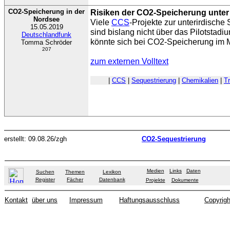
CO2-Speicherung in der
Risiken der CO2-Speicherung unte
Nordsee
Viele
CCS
-Projekte zur unterirdisch
15.05.2019
sind bislang nicht über das Pilotsta
Deutschlandfunk
könnte sich bei CO2-Speicherung im 
Tomma Schröder
207
zum externen Volltext
|
CCS
|
Sequestrierung
|
Chemikalien
|
T
erstellt: 09.08.26/zgh
CO2-Sequestrierung
Medien
Links
Daten
Suchen
Themen
Lexikon
Register
Fächer
Datenbank
Projekte
Dokumente
Kontakt
über uns
Impressum
Haftungsausschluss
Copyrigh