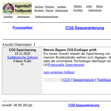
Medien
Links
Daten
Suchen
Themen
Lexikon
Projekte
Dokumente
Register
Fächer
Datenbank
Kontakt
Impressum
Haftungsausschluss
Presseartikel
CO2-Sequestrierung
Anzahl Datensätze: 1
CO2-Speicherung
Warum Bayern CO2-Endlager prüft
19.11.2025
Ein neues Gesetz erlaubt die Speicherung von
Süddeutsche Zeitung
meisten Bundesländer wehren sich dagegen, de
Fabian Kulle
wäre die umstrittene Technologie überhaupt mö
60
LK(
Potenzielle Speicherorte
)
zum externen Volltext
|
CCS
|
Sequestrierung
|
Treibhau
erstellt: 08.08.26/zgh
CO2-Sequestrierung