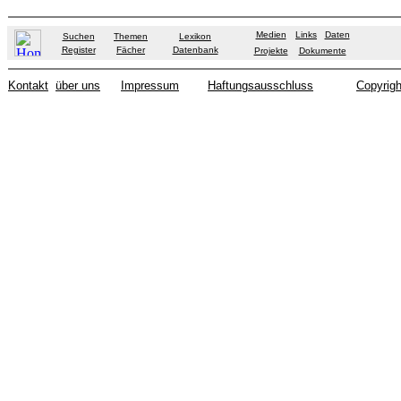
Medien
Links
Daten
Suchen
Themen
Lexikon
Register
Fächer
Datenbank
Projekte
Dokumente
Kontakt
über uns
Impressum
Haftungsausschluss
Copyrigh