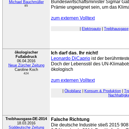
Bundeswirtschaftsminister Sigmar Gab
Michael Bauchmüller
85
Prämie ungeeignet sein, um das Klima
zum externen Volltext
|
Elektroauto
|
Treibhausgase
ökologischer
Ich darf das. Ihr nicht!
Fußabdruck
Leonardo DiCaprio
ist der berühmtes
06.04.2016
Doch der Lebensstil des UN-Klimabotsc
Neue Zürcher Zeitung
ökologisch
Caroline Koch
424
zum externen Volltext
|
Ökobilanz
|
Konsum & Produktion
|
Tr
Nachhaltigke
Treibhausgase-DE-2014
Falsche Richtung
18.03.2016
Die deutsche Industrie stieß 2015 90
Süddeutsche Zeitung