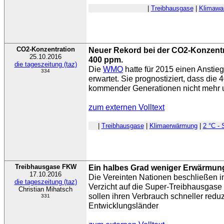
|
Treibhausgase
|
Klimawa
CO2-Konzentration
Neuer Rekord bei der CO2-Konzentr
25.10.2016
400 ppm.
die tageszeitung (taz)
Die
WMO
hatte für 2015 einen Anstie
334
erwartet. Sie prognostiziert, dass die
kommender Generationen nicht mehr u
zum externen Volltext
|
Treibhausgase
|
Klimaerwärmung
|
2 °C - 
Treibhausgase FKW
Ein halbes Grad weniger Erwärm
17.10.2016
Die Vereinten Nationen beschließen in
die tageszeitung (taz)
Verzicht auf die Super-Treibhausgase
Christian Mihatsch
sollen ihren Verbrauch schneller redu
331
Entwicklungsländer