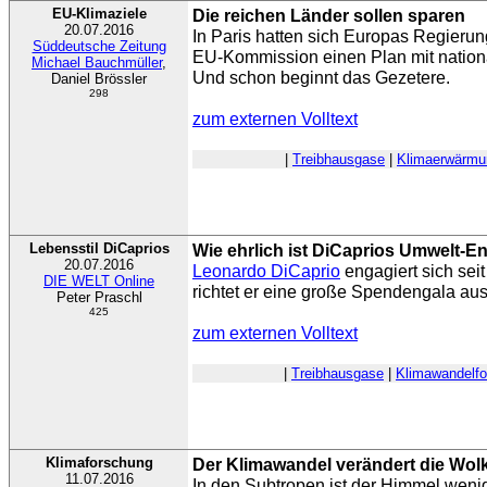
EU-Klimaziele
Die reichen Länder sollen sparen
20.07.2016
In Paris hatten sich Europas Regierung
Süddeutsche Zeitung
EU-Kommission einen Plan mit nationa
Michael Bauchmüller
,
Und schon beginnt das Gezetere.
Daniel Brössler
298
zum externen Volltext
|
Treibhausgase
|
Klimaerwärmu
Lebensstil DiCaprios
Wie ehrlich ist DiCaprios Umwelt-
20.07.2016
Leonardo DiCaprio
engagiert sich seit
DIE WELT Online
richtet er eine große Spendengala aus –
Peter Praschl
425
zum externen Volltext
|
Treibhausgase
|
Klimawandelfo
Klimaforschung
Der Klimawandel verändert die Wo
11.07.2016
In den Subtropen ist der Himmel weni