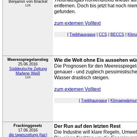
Benjamin von Brackel
entfernen. Doch bis jetzt hat noch n
128
gefunden.
zum externen Volltext
|
Treibhausgase
|
CCS
|
BECCS
|
Klim
Meeresspiegelanstieg
Wie die Welt ohne Eis aussehen wü
25.06.2016
Die Prognosen für den Meeresspiege
Süddeutsche Zeitung
genauer - und zugleich pessimistisch
Marlene Weiß
Wasser drastisch steigen.
124
zum externen Volltext
|
Treibhausgase
|
Klimaerwärmu
Frackinggesetz
Der Run auf den letzten Rest
17.06.2016
Die Industrie will klare Regeln, Umwel
die tageszeitung (taz)