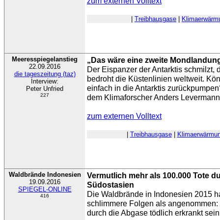
zum externen Volltext
|
Treibhausgase
|
Klimaerwärm
Meeresspiegelanstieg
„Das wäre eine zweite Mondlandun
22.09.2016
Der Eispanzer der Antarktis schmilzt, 
die tageszeitung (taz)
bedroht die Küstenlinien weltweit. Kö
Interview:
einfach in die Antarktis zurückpumpe
Peter Unfried
227
dem Klimaforscher Anders Levermann
zum externen Volltext
|
Treibhausgase
|
Klimaerwärmu
Waldbrände Indonesien
Vermutlich mehr als 100.000 Tote d
19.09.2016
Südostasien
SPIEGEL-ONLINE
Die Waldbrände in Indonesien 2015 h
416
schlimmere Folgen als angenommen:
durch die Abgase tödlich erkrankt sein