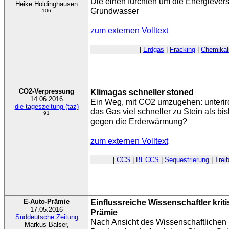
Die einen fürchten um die Energieve
Heike Holdinghausen
Grundwasser
106
zum externen Volltext
|
Erdgas
|
Fracking
|
Chemikal
CO2-Verpressung
Klimagas schneller stoned
14.06.2016
Ein Weg, mit CO2 umzugehen: unterird
die tageszeitung (taz)
das Gas viel schneller zu Stein als b
91
gegen die Erderwärmung?
zum externen Volltext
|
CCS
|
BECCS
|
Sequestrierung
|
Trei
E-Auto-Prämie
Einflussreiche Wissenschaftler krit
17.05.2016
Prämie
Süddeutsche Zeitung
Nach Ansicht des Wissenschaftlichen 
Markus Balser,