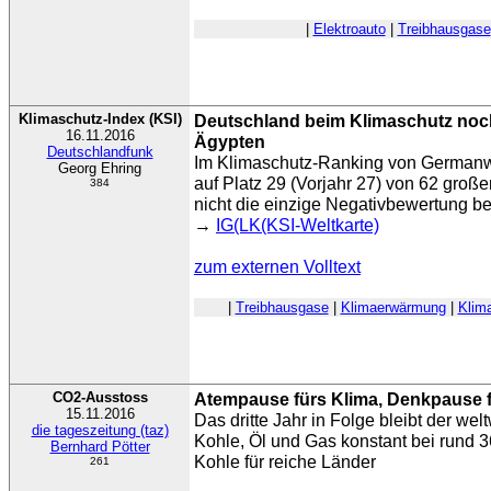
|
Elektroauto
|
Treibhausgase
Klimaschutz-Index (KSI)
Deutschland beim Klimaschutz noch
16.11.2016
Ägypten
Deutschlandfunk
Im Klimaschutz-Ranking von Germanw
Georg Ehring
auf Platz 29 (Vorjahr 27) von 62 groß
384
nicht die einzige Negativbewertung be
→
IG(LK(KSI-Weltkarte)
zum externen Volltext
|
Treibhausgase
|
Klimaerwärmung
|
Klim
CO2-Ausstoss
Atempause fürs Klima, Denkpause fü
15.11.2016
Das dritte Jahr in Folge bleibt der w
die tageszeitung (taz)
Kohle, Öl und Gas konstant bei rund 3
Bernhard Pötter
Kohle für reiche Länder
261