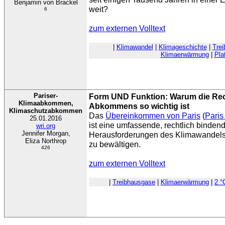
Benjamin von Brackel
weit?
6
zum externen Volltext
|
Klimawandel
|
Klimageschichte
|
Tre
Klimaerwärmung
|
Pla
Pariser-
Form UND Funktion: Warum die Rech
Klimaabkommen,
Abkommens so wichtig ist
Klimaschutzabkommen
Das
Übereinkommen von Paris
(
Paris
25.01.2016
ist eine umfassende, rechtlich binden
wri.org
Jennifer Morgan,
Herausforderungen des Klimawandels
Eliza Northrop
zu bewältigen.
426
zum externen Volltext
|
Treibhausgase
|
Klimaerwärmung
|
2 °