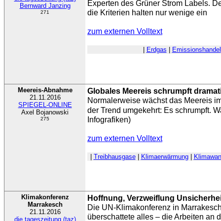
Experten des Grüner Strom Labels. Dess
Bernward Janzing
die Kriterien halten nur wenige ein
271
zum externen Volltext
|
Erdgas
|
Emissionshandel
Meereis-Abnahme
Globales Meereis schrumpft dramat
21.11.2016
Normalerweise wächst das Meereis im 
SPIEGEL-ONLINE
der Trend umgekehrt: Es schrumpft. Wa
Axel Bojanowski
Infografiken)
275
zum externen Volltext
|
Treibhausgase
|
Klimaerwärmung
|
Klimawan
Klimakonferenz
Hoffnung, Verzweiflung Unsicherheit
Marrakesch
Die UN-Klimakonferenz in Marrakesch
21.11.2016
überschattete alles – die Arbeiten an 
die tageszeitung (taz)