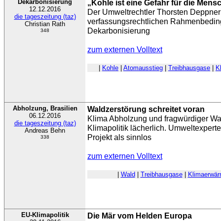
Dekarbonisierung
„Kohle ist eine Gefahr für die Mens
12.12.2016
Der Umweltrechtler Thorsten Deppner
die tageszeitung (taz)
verfassungsrechtlichen Rahmenbedin
Christian Rath
Dekarbonisierung
348
zum externen Volltext
|
Kohle
|
Atomausstieg
|
Treibhausgase
|
K
Abholzung, Brasilien
Waldzerstörung schreitet voran
06.12.2016
Klima Abholzung und fragwürdiger Wa
die tageszeitung (taz)
Klimapolitik lächerlich. Umweltexperte
Andreas Behn
Projekt als sinnlos
338
zum externen Volltext
|
Wald
|
Treibhausgase
|
Klimaerwä
EU-Klimapolitik
Die Mär vom Helden Europa