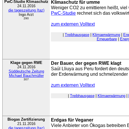
PwC-Studie Klimaschutz
Klimaschutz für umme
24.11.2016
Weniger CO2 zu emittieren heißt, viel 
die tageszeitung (taz)
PwC-Studie
rechnet sich das volkswirt
Ingo Arzt
290
zum externen Volltext
|
Treibhausgase
|
Klimaerwärmung
|
Ene
Erneuerbare
|
Ener
Klage gegen RWE
Der Bauer, der gegen RWE klagt
24.11.2016
Saúl Lliuya aus Peru fordert den deu
Süddeutsche Zeitung
der Erderwärmung und schmelzender 
Michael Bauchmüller
307
zum externen Volltext
|
Treibhausgase
|
Klimaerwärmung
|
Biogas Zertifizierung
Erdgas für Veganer
21.11.2016
Viele Anbieter von Ökogas betreiben E
die tageszeitung (taz)