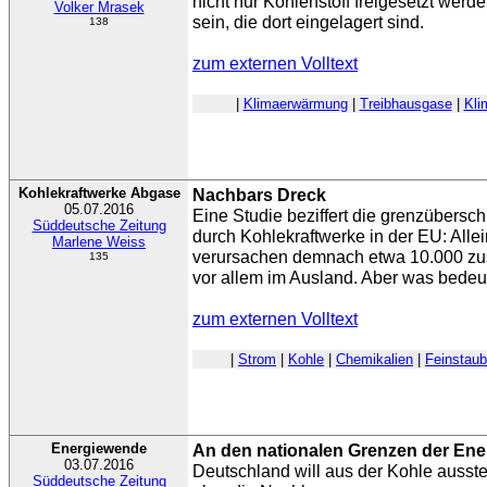
nicht nur Kohlenstoff freigesetzt wer
Volker Mrasek
sein, die dort eingelagert sind.
138
zum externen Volltext
|
Klimaerwärmung
|
Treibhausgase
|
Kli
Kohlekraftwerke Abgase
Nachbars Dreck
05.07.2016
Eine Studie beziffert die grenzübersc
Süddeutsche Zeitung
durch Kohlekraftwerke in der EU: All
Marlene Weiss
verursachen demnach etwa 10.000 zusä
135
vor allem im Ausland. Aber was bedeu
zum externen Volltext
|
Strom
|
Kohle
|
Chemikalien
|
Feinstaub
Energiewende
An den nationalen Grenzen der En
03.07.2016
Deutschland will aus der Kohle ausstei
Süddeutsche Zeitung