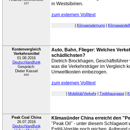
in Westsibirien.
157
zum externen Volltext
|
Klimaerwärmung
|
Klimawandelf
Kostenvergleich
Auto, Bahn, Flieger: Welches Verkeh
Verkehrsmittel
schädlichsten?
01.08.2016
Dietrich Brockhagen, Geschäftsführer v
Deutschlandfunk
was die Verkehrsträger im Vergleich k
Gespräch:
Dieter Kassel
Umweltkosten einbezogen.
400
zum externen Volltext
|
Mobilität/Verkehr
|
Treibhausgase
|
K
Peak Coal China
Klimasünder China erreicht den "P
26.07.2016
"Peak Oil" - unter diesem Schlagwort w
Deutschlandfunk
Erdöl-Vorräte noch reichen. Aufgrund 