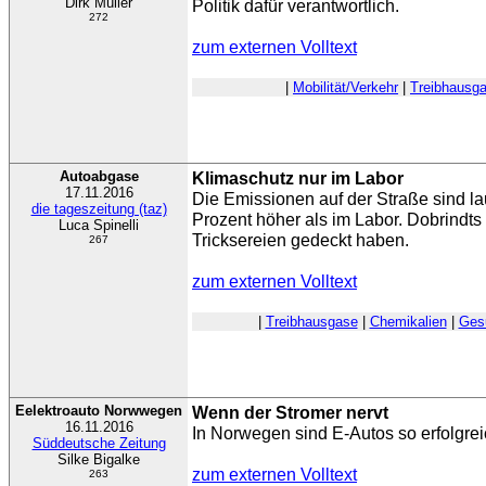
Dirk Müller
Politik dafür verantwortlich.
272
zum externen Volltext
|
Mobilität/Verkehr
|
Treibhausg
Autoabgase
Klimaschutz nur im Labor
17.11.2016
Die Emissionen auf der Straße sind la
die tageszeitung (taz)
Prozent höher als im Labor. Dobrindts 
Luca Spinelli
Tricksereien gedeckt haben.
267
zum externen Volltext
|
Treibhausgase
|
Chemikalien
|
Ges
Eelektroauto Norwwegen
Wenn der Stromer nervt
16.11.2016
In Norwegen sind E-Autos so erfolgre
Süddeutsche Zeitung
Silke Bigalke
zum externen Volltext
263