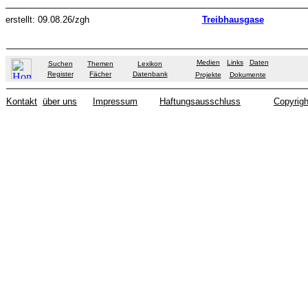
erstellt: 09.08.26/zgh
Treibhausgase
Medien
Links
Daten
Suchen
Themen
Lexikon
Register
Fächer
Datenbank
Projekte
Dokumente
Kontakt
über uns
Impressum
Haftungsausschluss
Copyrigh