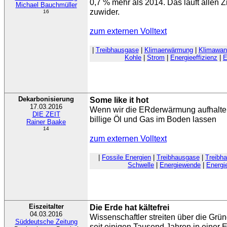
0,7 % mehr als 2014. Das läuft allen 
Michael Bauchmüller
zuwider.
16
zum externen Volltext
|
Treibhausgase
|
Klimaerwärmung
|
Klimawan
Kohle
|
Strom
|
Energieeffizienz
|
E
Dekarbonisierung
Some like it hot
17.03.2016
Wenn wir die ERderwärmung aufhalten
DIE ZEIT
billige Öl und Gas im Boden lassen
Rainer Baake
14
zum externen Volltext
|
Fossile Energien
|
Treibhausgase
|
Treibha
Schwelle
|
Energiewende
|
Energie
Eiszeitalter
Die Erde hat kältefrei
04.03.2016
Wissenschaftler streiten über die Grün
Süddeutsche Zeitung
seit einigen Tausend Jahren in einer Ei