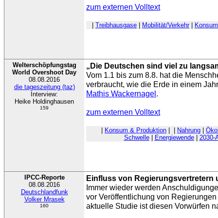
zum externen Volltext
|
Treibhausgase
|
Mobilität/Verkehr
|
Konsum 
Welterschöpfungstag
„Die Deutschen sind viel zu langsa
World Overshoot Day
Vom 1.1 bis zum 8.8. hat die Menschh
08.08.2016
verbraucht, wie die Erde in einem Jah
die tageszeitung (taz)
Mathis Wackernagel
.
Interview:
Heike Holdinghausen
159
zum externen Volltext
|
Konsum & Produktion
|
|
Nahrung
|
Öko
Schwelle
|
Energiewende
|
2030-
IPCC-Reporte
Einfluss von Regierungsvertretern 
08.08.2016
Immer wieder werden Anschuldigungen
Deutschlandfunk
vor Veröffentlichung von Regierungen
Volker Mrasek
aktuelle Studie ist diesen Vorwürfen
160