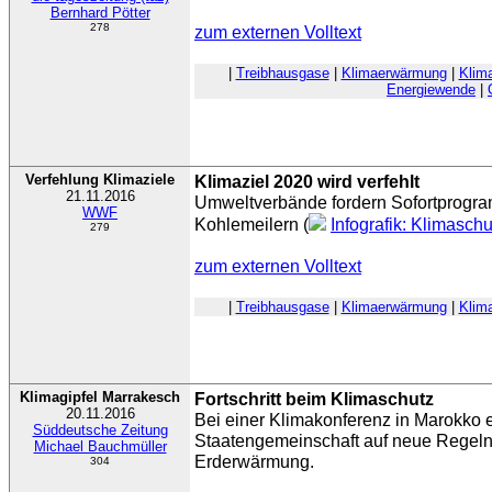
Bernhard Pötter
278
zum externen Volltext
|
Treibhausgase
|
Klimaerwärmung
|
Klim
Energiewende
|
Verfehlung Klimaziele
Klimaziel 2020 wird verfehlt
21.11.2016
Umweltverbände fordern Sofortprogram
WWF
Kohlemeilern (
Infografik: Klimasch
279
zum externen Volltext
|
Treibhausgase
|
Klimaerwärmung
|
Klim
Klimagipfel Marrakesch
Fortschritt beim Klimaschutz
20.11.2016
Bei einer Klimakonferenz in Marokko ei
Süddeutsche Zeitung
Staatengemeinschaft auf neue Regel
Michael Bauchmüller
Erderwärmung.
304