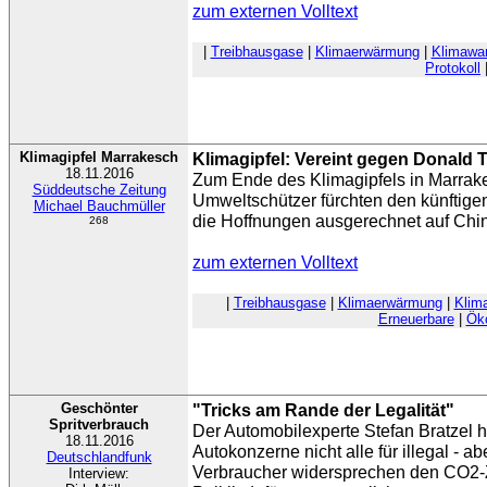
zum externen Volltext
|
Treibhausgase
|
Klimaerwärmung
|
Klimawan
Protokoll
Klimagipfel Marrakesch
Klimagipfel: Vereint gegen Donald
18.11.2016
Zum Ende des Klimagipfels in Marrake
Süddeutsche Zeitung
Umweltschützer fürchten den künftige
Michael Bauchmüller
die Hoffnungen ausgerechnet auf Chi
268
zum externen Volltext
|
Treibhausgase
|
Klimaerwärmung
|
Klim
Erneuerbare
|
Ök
Geschönter
"Tricks am Rande der Legalität"
Spritverbrauch
Der Automobilexperte Stefan Bratzel hä
18.11.2016
Autokonzerne nicht alle für illegal - abe
Deutschlandfunk
Verbraucher widersprechen den CO2-Z
Interview: