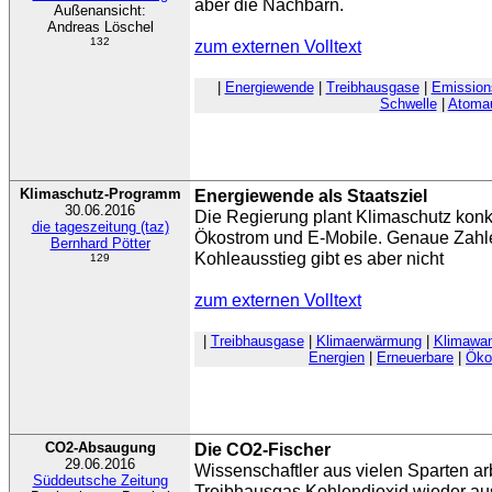
aber die Nachbarn.
Außenansicht:
Andreas Löschel
132
zum externen Volltext
|
Energiewende
|
Treibhausgase
|
Emission
Schwelle
|
Atomau
Klimaschutz-Programm
Energiewende als Staatsziel
30.06.2016
Die Regierung plant Klimaschutz konk
die tageszeitung (taz)
Ökostrom und E-Mobile. Genaue Zahle
Bernhard Pötter
Kohleausstieg gibt es aber nicht
129
zum externen Volltext
|
Treibhausgase
|
Klimaerwärmung
|
Klimawan
Energien
|
Erneuerbare
|
Öko
CO2-Absaugung
Die CO2-Fischer
29.06.2016
Wissenschaftler aus vielen Sparten ar
Süddeutsche Zeitung
Treibhausgas Kohlendioxid wieder au