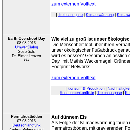
zum externen Volltext
|
Treibhausgase
|
Klimaerwärmung
|
Klimawa
Earth Overshoot Day
Wie viel zu groß ist unser ökologi
08.08.2016
Die Menschheit lebt über ihren Verhäl
UmweltDialog
unser ökologischer Fußabdruck genau
Gespräch:
wird es besser? Gespräch anlässlich 
Dr. Elmer Lenzen
161
Day“ mit Mathis Wackernagel, Gründer
Footprint Networks.
zum externen Volltext
|
Konsum & Produktion
|
Nachhaltigkei
Ressourcenkonflikte
|
Treibhausgase
|
Kl
Permafrostböden
Auf dünnem Eis
07.08.2016
Als Folge der Klimaerwärmung tauen in
Deutschlandfunk
Permafrostböden, mit gravierenden Fo
Andrea Rehmsmeier