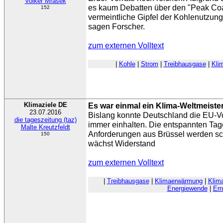
Volker Mrasek
es kaum Debatten über den "Peak Coal
152
vermeintliche Gipfel der Kohlenutzung 
sagen Forscher.
zum externen Volltext
|
Kohle
|
Strom
|
Treibhausgase
|
Kli
Klimaziele DE
Es war einmal ein Klima-Weltmeiste
23.07.2016
Bislang konnte Deutschland die EU-
die tageszeitung (taz)
immer einhalten. Die entspannten Tage
Malte Kreutzfeldt
Anforderungen aus Brüssel werden sch
150
wächst Widerstand
zum externen Volltext
|
Treibhausgase
|
Klimaerwärmung
|
Klim
Energiewende
|
Ern