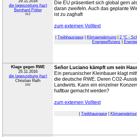
29.11.2016
Die EU präsentiert sich global gern al
die tageszeitung (taz)
daran zweifeln. Auch das geplante W
Bernhard Pötter
ist zu zaghaft
312
zum externen Volltext
|
Treibhausgase
|
Klimaerwärmung
|
2 °C - Sc
Energieeffizienz
|
Energi
Klage gegen RWE
Señor Luciano kämpft um sein Hau
25.11.2016
Ein peruanischer Kleinbauer klagt mi
die tageszeitung (taz)
die deutsche RWE. Deren CO2-Ausst
Christian Rath
Landwirts. Kann ein einzelner Konzern
292
haftbar gemacht werden?
zum externen Volltext
|
Treibhausgase
|
Klimaerwärmu