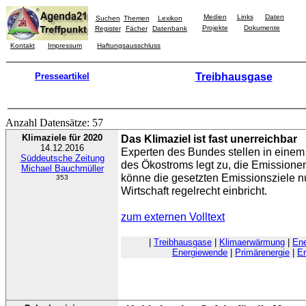
Medien
Links
Daten
Suchen
Themen
Lexikon
Projekte
Dokumente
Register
Fächer
Datenbank
Kontakt
Impressum
Haftungsausschluss
Presseartikel
Treibhausgase
Anzahl Datensätze: 57
Klimaziele für 2020
Das Klimaziel ist fast unerreichbar
14.12.2016
Experten des Bundes stellen in einem K
Süddeutsche Zeitung
des Ökostroms legt zu, die Emissione
Michael Bauchmüller
könne die gesetzten Emissionsziele n
353
Wirtschaft regelrecht einbricht.
zum externen Volltext
|
Treibhausgase
|
Klimaerwärmung
|
Ene
Energiewende
|
Primärenergie
|
En