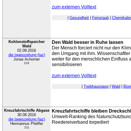
zum externen Volltext
|
Gesundheit
|
Feinstaub
|
Chemikalie
Kohlenstoffspeicher
Den Wald besser in Ruhe lassen
Wald
Der Mensch forciert nicht nur den Kli
02.09.2016
den Umgang mit ihm. Wissenschaftler
die tageszeitung (taz)
weiter für den menschlichen Einfluss a
Jonas Achorner
216
sensibilisieren
zum externen Volltext
|
Treibhausgase
|
Wald
|
Bio
Kreuzfahrtschiffe Abgase
Kreuzfahrtschiffe bleiben Drecksch
30.08.2016
Umwelt-Ranking des Naturschutzbunde
die tageszeitung (taz)
Reedereiverband torpediert
Hermannus Pfeiffer
211