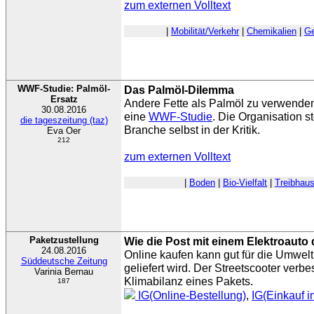
zum externen Volltext
|
Mobilität/Verkehr
|
Chemikalien
|
Ge
WWF-Studie: Palmöl-
Das Palmöl-Dilemma
Ersatz
Andere Fette als Palmöl zu verwenden
30.08.2016
eine
WWF-Studie
. Die Organisation st
die tageszeitung (taz)
Branche selbst in der Kritik.
Eva Oer
212
zum externen Volltext
|
Boden
|
Bio-Vielfalt
|
Treibhau
Paketzustellung
Wie die Post mit einem Elektroauto 
24.08.2016
Online kaufen kann gut für die Umwelt 
Süddeutsche Zeitung
geliefert wird. Der Streetscooter verb
Varinia Bernau
Klimabilanz eines Pakets.
187
IG(Online-Bestellung)
,
IG(Einkauf 