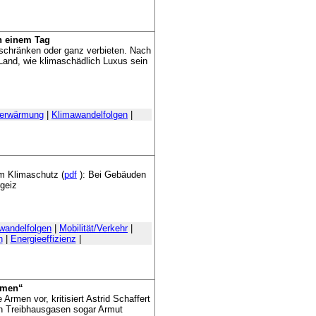
n einem Tag
eschränken oder ganz verbieten. Nach
Land, wie klimaschädlich Luxus sein
aerwärmung
|
Klimawandelfolgen
|
um Klimaschutz (
pdf
): Bei Gebäuden
rgeiz
wandelfolgen
|
Mobilität/Verkehr
|
n
|
Energieeffizienz
|
rmen“
 Armen vor, kritisiert Astrid Schaffert
on Treibhausgasen sogar Armut