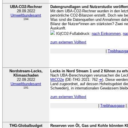
UBA-CO2-Rechner
Datengrundlagen und Nutzerstudie veröffent
28.09.2022
Mit dem UBA-CO2-Rechner wurden in den letzten
Umweltbundesamt
persönliche CO2-Bilanzen erstellt. Doch wie b
194
Was sind die Datenquellen und Annahmen dahi
Bilanz der Nutzer*innen am stärksten? Zwei n
Auskunft.
IG(CO2-Fußabdruck:
nach Einkommen
,
na
zum externen Volltext
|
Treibhausg
Nordstream-Lecks,
Lecks in Nord Stream 1 und 2 führen zu e
Klimaschaden
Nach UBA-Berechnungen verursachen die Le
22.09.2022
MtCO2e
(DE-THG 2021: 762
➔
). Diese werden
Umweltbundesamt
Land zugeordnet, auf dessen Hoheitsgebiet di
191
Schweden), in internationalen Gewässern bleib
zum externen Volltext
|
Treibhausgase
|
THG-Globalbudget
Reserven von Öl, Gas und Kohle könnten K