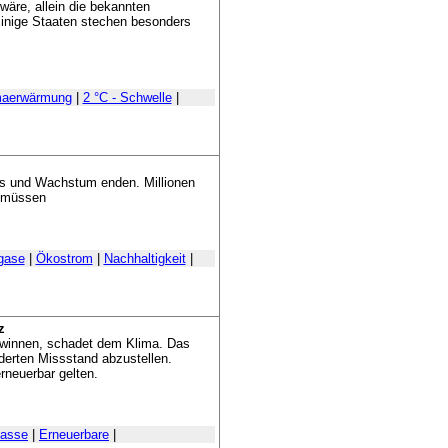
wäre, allein die bekannten
Einige Staaten stechen besonders
maerwärmung
|
2 °C - Schwelle
|
us und Wachstum enden. Millionen
n müssen
gase
|
Ökostrom
|
Nachhaltigkeit
|
z
ewinnen, schadet dem Klima. Das
derten Missstand abzustellen.
rneuerbar gelten.
asse
|
Erneuerbare
|