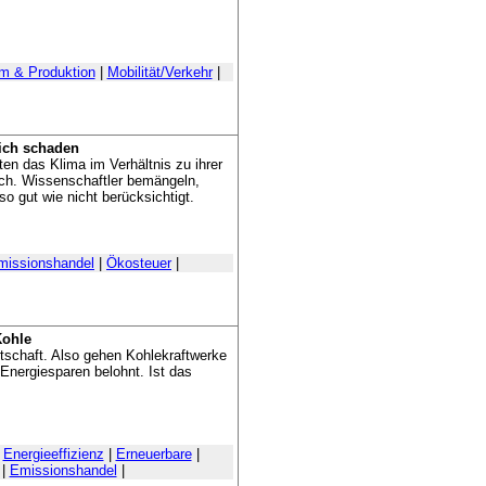
m & Produktion
|
Mobilität/Verkehr
|
lich schaden
sten das Klima im Verhältnis zu ihrer
lich. Wissenschaftler bemängeln,
so gut wie nicht berücksichtigt.
missionshandel
|
Ökosteuer
|
Kohle
rtschaft. Also gehen Kohlekraftwerke
 Energiesparen belohnt. Ist das
|
Energieeffizienz
|
Erneuerbare
|
|
Emissionshandel
|