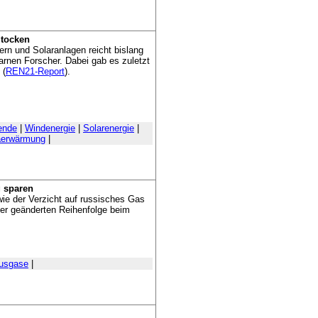
Stocken
n und Solaranlagen reicht bislang
rnen Forscher. Dabei gab es zuletzt
 (
REN21-Report
).
ende
|
Windenergie
|
Solarenergie
|
aerwärmung
|
g sparen
wie der Verzicht auf russisches Gas
ner geänderten Reihenfolge beim
ausgase
|