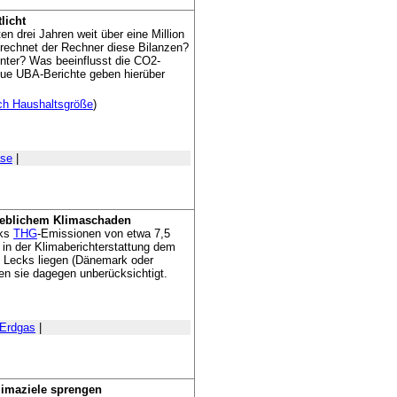
licht
 drei Jahren weit über eine Million
erechnet der Rechner diese Bilanzen?
nter? Was beeinflusst die CO2-
eue UBA-Berichte geben hierüber
ch Haushaltsgröße
)
ase
|
rheblichem Klimaschaden
cks
THG
-Emissionen von etwa 7,5
 in der Klimaberichterstattung dem
e Lecks liegen (Dänemark oder
en sie dagegen unberücksichtigt.
Erdgas
|
limaziele sprengen