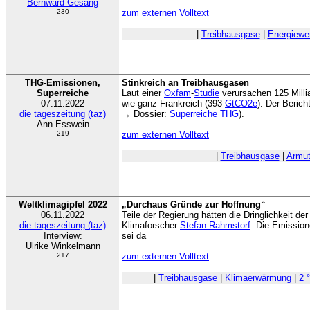
Bernward Gesang
230
zum externen Volltext
|
Treibhausgase
|
Energiewe
THG-Emissionen,
Stinkreich an Treibhausgasen
Superreiche
Laut einer
Oxfam
-
Studie
verursachen 125 Milli
07.11.2022
wie ganz Frankreich (393
GtCO2e
). Der Berich
die tageszeitung (taz)
→ Dossier:
Superreiche THG
).
Ann Esswein
219
zum externen Volltext
|
Treibhausgase
|
Armut
Weltklimagipfel 2022
„Durchaus Gründe zur Hoffnung“
06.11.2022
Teile der Regierung hätten die Dringlichkeit der
die tageszeitung (taz)
Klimaforscher
Stefan Rahmstorf
. Die Emission
Interview:
sei da
Ulrike Winkelmann
217
zum externen Volltext
|
Treibhausgase
|
Klimaerwärmung
|
2 