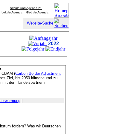
Schule und Agenda 21
Lokale Agenda
Globale Agenda
Website-Suche
2022
n
m
CBAM (
Carbon Border Adjustment
opas Ziel, bis 2050 klimaneutral zu
en mit den Handelspartnern
aerwärmung
|
chstum fördern? Was wir Deutschen