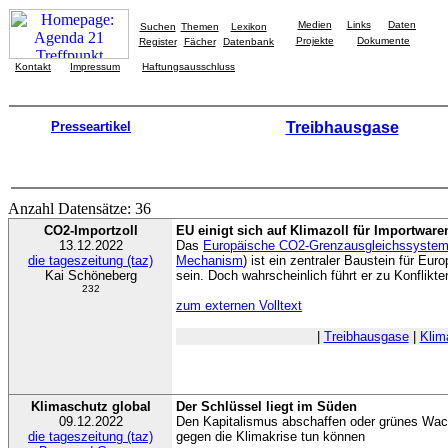
Medien
Links
Daten
Suchen
Themen
Lexikon
Projekte
Dokumente
Register
Fächer
Datenbank
Kontakt
Impressum
Haftungsausschluss
Presseartikel
Treibhausgase
Anzahl Datensätze: 36
CO2-Importzoll
EU einigt sich auf Klimazoll für Importware
13.12.2022
Das
Europäische CO2-Grenzausgleichssyste
die tageszeitung (taz)
Mechanism
) ist ein zentraler Baustein für Eur
Kai Schöneberg
sein. Doch wahrscheinlich führt er zu Konflikt
232
zum externen Volltext
|
Treibhausgase
|
Klim
Klimaschutz global
Der Schlüssel liegt im Süden
09.12.2022
Den Kapitalismus abschaffen oder grünes Wa
die tageszeitung (taz)
gegen die Klimakrise tun können