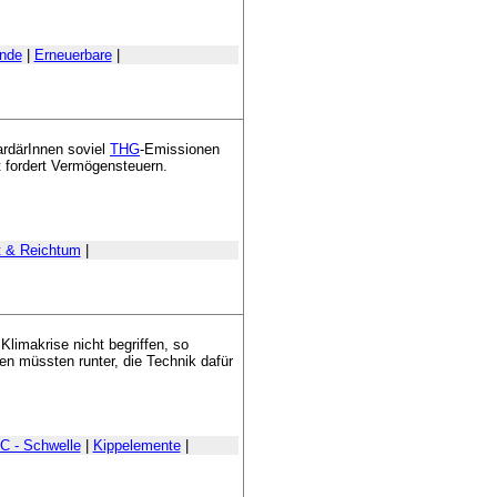
nde
|
Erneuerbare
|
ardärInnen soviel
THG
-Emissionen
t fordert Vermögensteuern.
 & Reichtum
|
 Klimakrise nicht begriffen, so
en müssten runter, die Technik dafür
°C - Schwelle
|
Kippelemente
|