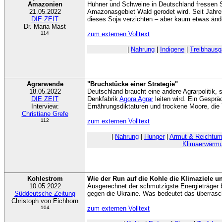
Amazonien
Hühner und Schweine in Deutschland fressen So
21.05.2022
Amazonasgebiet Wald gerodet wird. Seit Jahre
DIE ZEIT
dieses Soja verzichten – aber kaum etwas änd
Dr. Maria Mast
114
zum externen Volltext
|
Nahrung
|
Indigene
|
Treibhaus
Agrarwende
"Bruchstücke einer Strategie"
18.05.2022
Deutschland braucht eine andere Agrarpolitik, 
DIE ZEIT
Denkfabrik
Agora Agrar
leiten wird. Ein Gesprä
Interview:
Ernährungsdiktaturen und trockene Moore, die 
Christiane Grefe
112
zum externen Volltext
|
Nahrung
|
Hunger
|
Armut & Reichtu
Klimaerwärm
Kohlestrom
Wie der Run auf die Kohle die Klimaziele u
10.05.2022
Ausgerechnet der schmutzigste Energieträger
Süddeutsche Zeitung
gegen die Ukraine. Was bedeutet das überras
Christoph von Eichhorn
104
zum externen Volltext