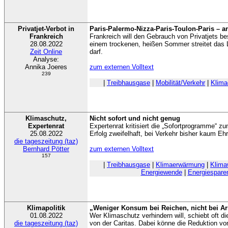
Privatjet-Verbot in
Paris-Palermo-Nizza-Paris-Toulon-Paris – a
Frankreich
Frankreich will den Gebrauch von Privatjets b
28.08.2022
einem trockenen, heißen Sommer streitet das 
Zeit Online
darf.
Analyse:
Annika Joeres
zum externen Volltext
239
|
Treibhausgase
|
Mobilität/Verkehr
|
Klim
Klimaschutz,
Nicht sofort und nicht genug
Expertenrat
Expertenrat kritisiert die „Sofortprogramme“ z
25.08.2022
Erfolg zweifelhaft, bei Verkehr bisher kaum Eh
die tageszeitung (taz)
Bernhard Pötter
zum externen Volltext
157
|
Treibhausgase
|
Klimaerwärmung
|
Klima
Energiewende
|
Energiespare
Klimapolitik
„Weniger Konsum bei Reichen, nicht bei A
01.08.2022
Wer Klimaschutz verhindern will, schiebt oft die
die tageszeitung (taz)
von der Caritas. Dabei könne die Reduktion v