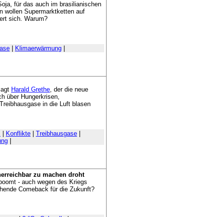
ja, für das auch im brasilianischen
n wollen Supermarktketten auf
ert sich. Warum?
gase
|
Klimaerwärmung
|
sagt
Harald Grethe
, der die neue
ch über Hungerkrisen,
Treibhausgase in die Luft blasen
m
|
Konflikte
|
Treibhausgase
|
ung
|
nerreichbar zu machen droht
 boomt - auch wegen des Kriegs
chende Comeback für die Zukunft?