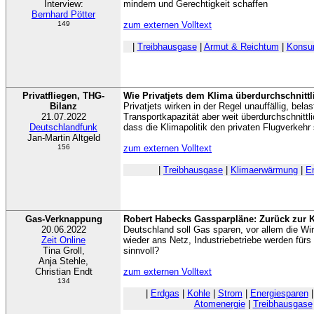
Interview:
mindern und Gerechtigkeit schaffen
Bernhard Pötter
149
zum externen Volltext
|
Treibhausgase
|
Armut & Reichtum
|
Konsu
Privatfliegen, THG-
Wie Privatjets dem Klima überdurchschnitt
Bilanz
Privatjets wirken in der Regel unauffällig, bela
21.07.2022
Transportkapazität aber weit überdurchschnitt
Deutschlandfunk
dass die Klimapolitik den privaten Flugverkehr 
Jan-Martin Altgeld
156
zum externen Volltext
|
Treibhausgase
|
Klimaerwärmung
|
E
Gas-Verknappung
Robert Habecks Gassparpläne: Zurück zur 
20.06.2022
Deutschland soll Gas sparen, vor allem die Wi
Zeit Online
wieder ans Netz, Industriebetriebe werden fürs
Tina Groll,
sinnvoll?
Anja Stehle,
Christian Endt
zum externen Volltext
134
|
Erdgas
|
Kohle
|
Strom
|
Energiesparen
Atomenergie
|
Treibhausgase