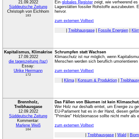
21.09.2022
Ein
globales Register
zeigt, wie verheerend es 
Süddeutsche Zeitung
Lagerstätten fossiler Rohstoffe auszubeuten. 
Christoph von Eichhorn
hervor.
183
zum externen Volltext
|
Treibhausgase
|
Fossile Energien
|
Kli
Kapitalismus, Klimakrise
Schrumpfen statt Wachsen
17.09.2022
Klimaschutz ist nur möglich, wenn Kapitalism
die tageszeitung (taz)
Menschen werden sich beruflich umorientiere
Essay:
Ulrike Herrmann
zum externen Volltext
172
|
Klima
|
Konsum & Produktion
|
Treibhaus
Brennholz,
Das Fällen von Bäumen ist kein Klimaschut
Treibhausgase
Wer Holz nur deshalb erntet, um Energie zu g
12.09.2022
EU-Parlament hat es in der Hand, diesen geför
Süddeutsche Zeitung
"Primäre" Holzbiomasse sollte nicht mehr als e
Kommentar:
Marlene Weiß
zum externen Volltext
164
|
Treibhausgase
|
Wald
|
Biom