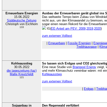
Erneuerbare Energien
Ausbau der Erneuerbaren gerät global ins 
15.06.2022
Das weltweite Tempo beim Zubau von Windräder
Süddeutsche Zeitung
nicht aus, um den Klimawandel zu bremsen, wa
Christoph von Eichhorn
sogar einen neuen Rekord für die Erneuerbaren
133
IG(
EE-Anteil am PEV: 2009,2019,2020
)
zum externen Volltext
|
Erneuerbare
|
Fossile Energien
|
Energiew
Treibhausgase
|
Klim
Kohleausstieg
So lassen sich Erdgas und CO2 gleichzeiti
30.05.2022
Eine neue Studie von
Brainpool Energy
zeigt, 
die tageszeitung (taz)
und mehr Klimaschutz vereinbar wären: mit ei
Malte Kreutzfeldt
Kohleausstieg
.
121
zum externen Volltext
|
Erdgas
|
Treibh
Sojaanbau in
Den Regenwald verfüttert