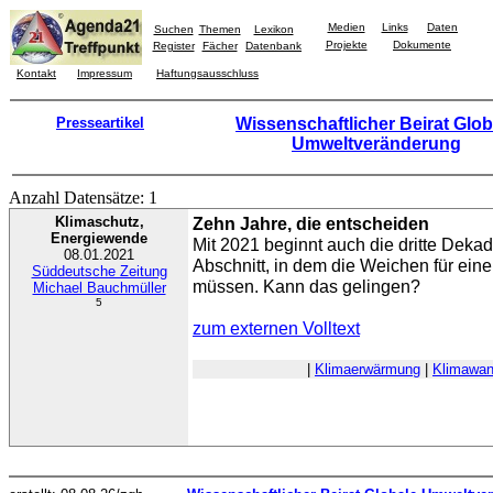
Medien
Links
Daten
Suchen
Themen
Lexikon
Projekte
Dokumente
Register
Fächer
Datenbank
Kontakt
Impressum
Haftungsausschluss
Presseartikel
Wissenschaftlicher Beirat Glob
Umweltveränderung
Anzahl Datensätze: 1
Klimaschutz,
Zehn Jahre, die entscheiden
Energiewende
Mit 2021 beginnt auch die dritte Dekad
08.01.2021
Abschnitt, in dem die Weichen für eine
Süddeutsche Zeitung
müssen. Kann das gelingen?
Michael Bauchmüller
5
zum externen Volltext
|
Klimaerwärmung
|
Klimawan