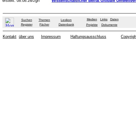
erstellt: 08.08.26/zgh
Wissenschaftlicher Beirat Globale Umweltve
Medien
Links
Daten
Suchen
Themen
Lexikon
Register
Fächer
Datenbank
Projekte
Dokumente
Kontakt
über uns
Impressum
Haftungsausschluss
Copyrigh