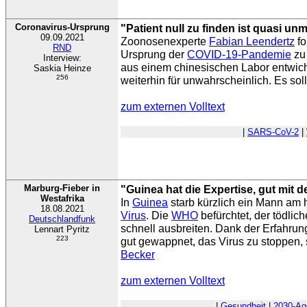
Coronavirus-Ursprung
"Patient null zu finden ist quasi un
09.09.2021
Zoonosenexperte
Fabian Leendertz
fo
RND
Ursprung der
COVID-19-Pandemie
zu
Interview:
aus einem chinesischen Labor entwiche
Saskia Heinze
256
weiterhin für unwahrscheinlich. Es sol
zum externen Volltext
|
SARS-CoV-2
|
Marburg-Fieber in
"Guinea hat die Expertise, gut mit
Westafrika
In
Guinea
starb kürzlich ein Mann a
18.08.2021
Virus
. Die
WHO
befürchtet, der tödlic
Deutschlandfunk
schnell ausbreiten. Dank der Erfahru
Lennart Pyritz
223
gut gewappnet, das Virus zu stoppen, 
Becker
zum externen Volltext
|
Gesundheit
|
2030-Ag