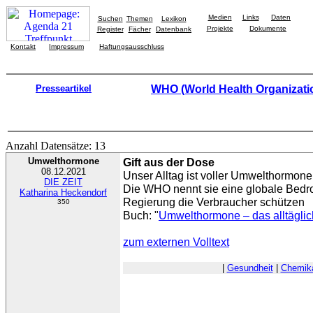
Medien
Links
Daten
Suchen
Themen
Lexikon
Projekte
Dokumente
Register
Fächer
Datenbank
Kontakt
Impressum
Haftungsausschluss
Presseartikel
WHO (World Health Organizati
Anzahl Datensätze: 13
Umwelthormone
Gift aus der Dose
08.12.2021
Unser Alltag ist voller Umwelthormon
DIE ZEIT
Die WHO nennt sie eine globale Bedroh
Katharina Heckendorf
Regierung die Verbraucher schützen
350
Buch: "
Umwelthormone – das alltäglich
zum externen Volltext
|
Gesundheit
|
Chemika