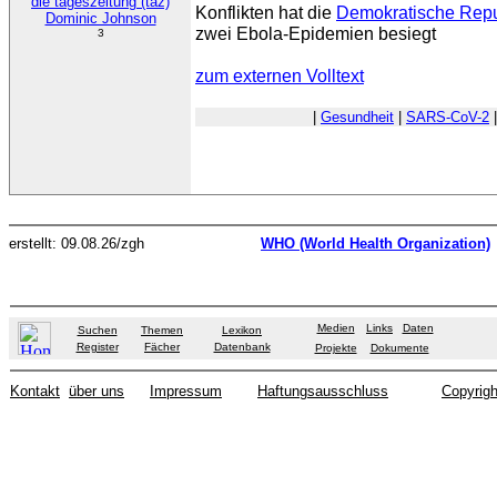
die tageszeitung (taz)
Konflikten hat die
Demokratische Rep
Dominic Johnson
zwei Ebola-Epidemien besiegt
3
zum externen Volltext
|
Gesundheit
|
SARS-CoV-2
erstellt: 09.08.26/zgh
WHO (World Health Organization)
Medien
Links
Daten
Suchen
Themen
Lexikon
Register
Fächer
Datenbank
Projekte
Dokumente
Kontakt
über uns
Impressum
Haftungsausschluss
Copyrigh