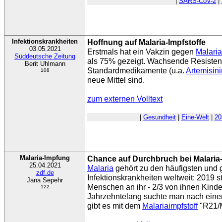
|
SARS-CoV-2
|
Infektionskrankheiten
Hoffnung auf Malaria-Impfstoffe
03.05.2021
Erstmals hat ein Vakzin gegen
Malaria
Süddeutsche Zeitung
als 75% gezeigt. Wachsende Resiste
Berit Uhlmann
Standardmedikamente (u.a.
Artemisini
108
neue Mittel sind.
zum externen Volltext
|
Gesundheit
|
Eine-Welt
|
20
Malaria-Impfung
Chance auf Durchbruch bei Malaria
25.04.2021
Malaria
gehört zu den häufigsten und 
zdf.de
Infektionskrankheiten weltweit: 2019 
Jana Sepehr
Menschen an ihr - 2/3 von ihnen Kinder
122
Jahrzehntelang suchte man nach eine
gibt es mit dem
Malariaimpfstoff
"R21/M