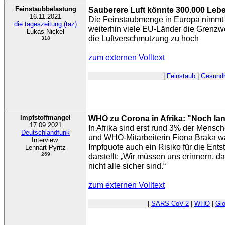
Feinstaubbelastung
Sauberere Luft könnte 300.000 Lebe
16.11.2021
Die Feinstaubmenge in Europa nimmt 
die tageszeitung (taz)
weiterhin viele EU-Länder die Grenzwe
Lukas Nickel
die Luftverschmutzung zu hoch
318
zum externen Volltext
|
Feinstaub
|
Gesundh
Impfstoffmangel
WHO zu Corona in Afrika: "Noch la
17.09.2021
In Afrika sind erst rund 3% der Mensch
Deutschlandfunk
und WHO-Mitarbeiterin Fiona Braka wa
Interview:
Impfquote auch ein Risiko für die Ent
Lennart Pyritz
269
darstellt: „Wir müssen uns erinnern, d
nicht alle sicher sind.“
zum externen Volltext
|
SARS-CoV-2
|
WHO
|
Gl