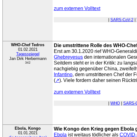
zum externen Volltext
|
SARS-CoV-2
|
WHO-Chef Tedros
Die umstrittene Rolle des WHO-Che
01.02.2021
Erst am 30.1.2020 rief WHO-Generaldi
Tagesspiegel
Ghebreyesus
den internationalen Ges
Jan Dirk Herbermann
Seitdem steht er in der Kritik: zu lan
342
nachgiebig gegenüber China, zweifelh
Infantino
, dem umstrittenen Chef der 
(
↗
). Viele fordern daher seinen Rücktr
zum externen Volltext
|
WHO
|
SARS-C
Ebola, Kongo
Wie Kongo den Krieg gegen Ebola
01.01.2021
Ebola
ist weitaus tödlicher als
COVID-