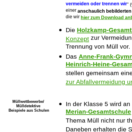
vermeiden oder trennen wir
" 
einer
anschaulich bebilderte
die wir
hier zum Download anb
Die
Holzkamp-Gesamts
zur Vermeidun
Konzept
Trennung von Müll vor.
Das
Anne-Frank-Gymn
Heinrich-Heine-Gesam
stellen gemeinsam ein
zur Abfallvermeidung u
Müllwettbewerbe/
In der Klasse 5 wird an
Mülldetektive
Beispiele aus Schulen
Merian-Gesamtschule
Thema Müll nicht nur t
Daneben erhalten die S