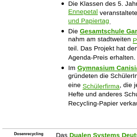
Die Klassen des 5. Ja
Ennepetal
veranstaltet
und Papiertag
.
Die
Gesamtschule Gar
nahm am stadtweiten
P
teil. Das Projekt hat d
Agenda-Preis erhalten.
Im
Gymnasium Canis
gründeten die SchülerI
eine
, die 
Schülerfirma
Hefte und anderes Schu
Recycling-Papier verkau
Dosenrecycling
Das
Dualen Systems Deut