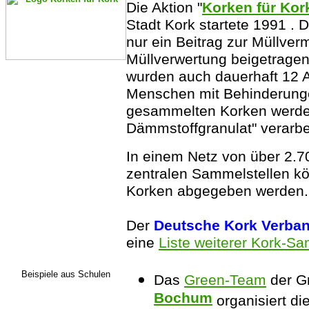
Die Aktion "
Korken für Kor
Stadt Kork startete 1991 . 
nur ein Beitrag zur Müllve
Müllverwertung beigetrage
wurden auch dauerhaft 12 Ar
Menschen mit Behinderunge
gesammelten Korken werd
Dämmstoffgranulat" verarbei
In einem Netz von über 2.7
zentralen Sammelstellen 
Korken abgegeben werden.
Der
Deutsche Kork Verban
eine
Liste weiterer Kork-Sa
Beispiele aus Schulen
Das
Green-Team
der Gr
Bochum
organisiert d