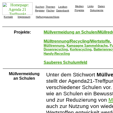
Medien
Links
Daten
Suchen
Themen
Lexikon
Projekte
Dokumente
Register
Fächer
Datenbank
Kontakt
Impressum
Haftungsausschluss
Projekte:
Müllvermeidung an Schulen/Müllred
Mülltrennung/Recycling/Wertstoffe
,
Mülltrennung
,
Kampagne Sammeldrache
,
Pa
Dosenrecycling
,
Korkrecycling
,
Batterienrec
Handy-Recycling
Sauberes Schulumfeld
Müllvermeidung
Unter dem Stichwort
Müllv
an Schulen
stellt der Agenda21-Treffpu
verschiedener Schulen vor.
wie an Schulen ein Bewuss
und zur Reduzierung von
M
auch zur Nutzung von wied
Wertstoffen entwickelt wer