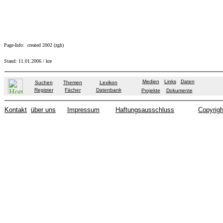
Page-Info: created 2002 (zgh)
Stand:
11.01.2006
/ kre
Medien
Links
Daten
Suchen
Themen
Lexikon
Register
Fächer
Datenbank
Projekte
Dokumente
Kontakt
über uns
Impressum
Haftungsausschluss
Copyrigh