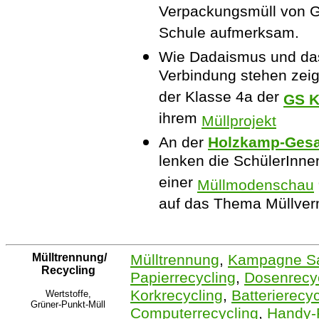
Verpackungsmüll von G
Schule aufmerksam.
Wie Dadaismus und da
Verbindung stehen zeig
der Klasse 4a der
GS K
ihrem
Müllprojekt
An der
Holzkamp-Gesa
lenken die SchülerInnen
einer
Müllmodenschau
auf das Thema Müllver
Mülltrennung/
Mülltrennung
,
Kampagne S
Recycling
Papierrecycling
,
Dosenrecy
Korkrecycling
,
Batterierecyc
Wertstoffe,
Grüner-Punkt-Müll
Computerrecycling
,
Handy-