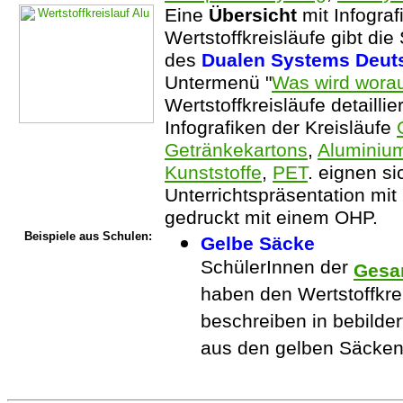
Eine
Übersicht
mit Infogra
Wertstoffkreisläufe gibt die 
des
Dualen Systems Deut
Untermenü "
Was wird wora
Wertstoffkreisläufe detailli
Infografiken der Kreisläufe
Getränkekartons
,
Aluminiu
Kunststoffe
,
PET
. eignen si
Unterrichtspräsentation mit
gedruckt mit einem OHP.
Beispiele aus Schulen:
Gelbe Säcke
SchülerInnen der
Gesa
haben den Wertstoffkre
beschreiben in bebilder
aus den gelben Säcken 