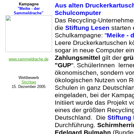
Kampagne
Aus alten Druckerkartusc
"Meike - der
Schulcomputer
Sammeldrache"
Das Recycling-Unternehm
die
Stiftung Lesen
starten 
Schulkampagne: "
Meike - 
Leere Druckerkartuschen k
sogar in neue Computer ein
Zahlungsmittel
gilt der
grü
www.sammeldrache.de
"GUP
". SchülerInnen lerne
ökonomischen, sondern vor
Wettbewerb
ökologischen Nutzen von R
Stichtag
Schulen in ganz Deutschlan
15. Dezember 2005
eingeladen, bei der Kamp
Initiiert wurde das Projekt 
eines der größten Recyclin
Deutschland. Die
Stiftung
Durchführung.
Schirmherri
Edelgard Bulmahn
(Bundes