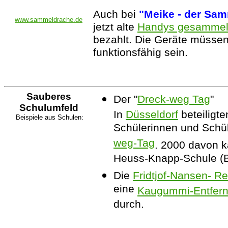
Auch bei
"Meike - der Sa
www.sammeldrache.de
jetzt alte
Handys gesammel
bezahlt. Die Geräte müssen
funktionsfähig sein.
Sauberes
Der "
Dreck-weg Tag
"
Schulumfeld
In
Düsseldorf
beteiligte
Beispiele aus Schulen:
Schülerinnen und Sch
weg-Tag
. 2000 davon k
Heuss-Knapp-Schule (B
Die
Fridtjof-Nansen- R
eine
Kaugummi-Entfern
durch.