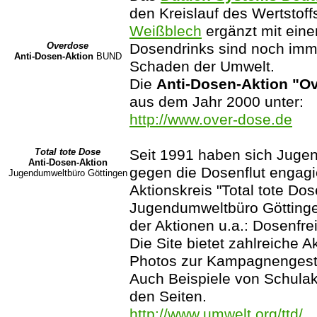
den Kreislauf des Wertstof
Weißblech
ergänzt mit einer
Overdose
Dosendrinks sind noch imme
Anti-Dosen-Aktion
BUND
Schaden der Umwelt.
Die
Anti-Dosen-Aktion "O
aus dem Jahr 2000 unter:
http://www.over-dose.de
Total tote Dose
Seit 1991 haben sich Jugen
Anti-Dosen-Aktion
gegen die Dosenflut engagi
Jugendumweltbüro Göttingen
Aktionskreis "Total tote Dos
Jugendumweltbüro Göttingen
der Aktionen u.a.: Dosenfre
Die Site bietet zahlreiche 
Photos zur Kampagnengest
Auch Beispiele von Schulak
den Seiten.
http://www.umwelt.org/ttd/