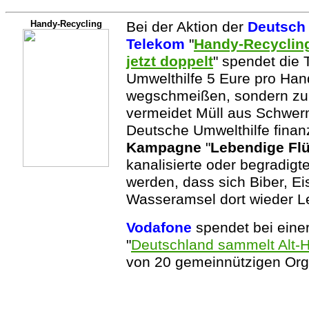
Handy-Recycling
Bei der Aktion der
Deutsch 
Telekom
"
Handy-Recycling
jetzt doppelt
" spendet die
Umwelthilfe 5 Eure pro Hand
wegschmeißen, sondern zu
vermeidet Müll aus Schwer
Deutsche Umwelthilfe finanz
Kampagne
"
Lebendige Fl
kanalisierte oder begradigt
werden, dass sich Biber, Ei
Wasseramsel dort wieder L
Vodafone
spendet bei einer
"
Deutschland sammelt Alt-
von 20 gemeinnützigen Org