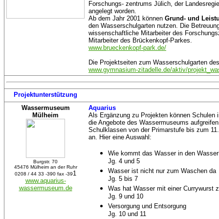
Forschungs- zentrums Jülich, der Landesregi
angelegt worden.
Ab dem Jahr 2001 können
Grund- und Leist
den Wasserschulgarten nutzen. Die Betreuung 
wissenschaftliche Mitarbeiter des Forschungs
Mitarbeiter des Brückenkopf-Parkes.
www.brueckenkopf-park.de/
Die Projektseiten zum Wasserschulgarten des
www.gymnasium-zitadelle.de/aktiv/projekt_wa
Projektunterstützung
Wassermuseum
Aquarius
Mülheim
Als Ergänzung zu Projekten können Schulen 
die Angebote des Wassermuseums aufgreifen.
Schulklassen von der Primarstufe bis zum 1
an. Hier eine Auswahl:
Wie kommt das Wasser in den Wasse
Jg. 4 und 5
Burgstr. 70
45476 Mülheim an der Ruhr
Wasser ist nicht nur zum Waschen da
1
0208 / 44 33 -390 fax -39
Jg. 5 bis 7
www.aquarius-
wassermuseum.de
Was hat Wasser mit einer Currywurst z
Jg. 9 und 10
Versorgung und Entsorgung
Jg. 10 und 11