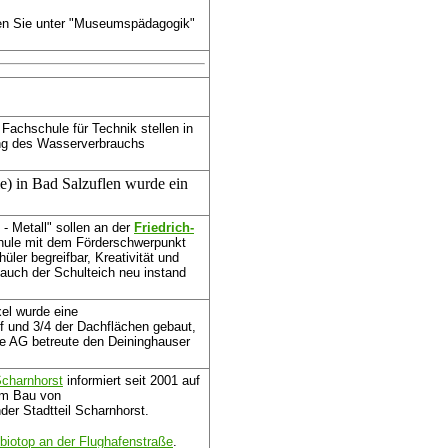
ren Sie unter "Museumspädagogik"
 Fachschule für Technik stellen in
ng des Wasserverbrauchs
e) in Bad Salzuflen wurde ein
- Metall" sollen an der
Friedrich-
ule mit dem Förderschwerpunkt
üler begreifbar, Kreativität und
auch der Schulteich neu instand
el wurde eine
 und 3/4 der Dachflächen gebaut,
ine AG betreute den Deininghauser
charnhorst
informiert seit 2001 auf
um Bau von
r Stadtteil Scharnhorst.
biotop an der Flughafenstraße
.