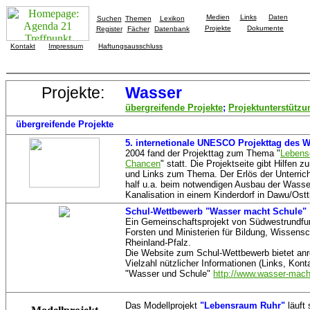
Medien
Links
Daten
Suchen
Themen
Lexikon
Projekte
Dokumente
Register
Fächer
Datenbank
Kontakt
Impressum
Haftungsausschluss
Projekte:
Wasser
übergreifende Projekte
;
Projektunterstützu
übergreifende Projekte
5. internetionale UNESCO Projekttag des 
2004 fand der Projekttag zum Thema "
Lebense
Chancen
" statt. Die Projektseite gibt Hilfen 
und Links zum Thema. Der Erlös der Unterricht
half u.a. beim notwendigen Ausbau der Wass
Kanalisation in einem Kinderdorf in Dawu/Ostti
Schul-Wettbewerb "Wasser macht Schule"
Ein Gemeinschaftsprojekt von Südwestrundfun
Forsten und Ministerien für Bildung, Wissensc
Rheinland-Pfalz.
Die Website zum Schul-Wettbewerb bietet anr
Vielzahl nützlicher Informationen (Links, Ko
"Wasser und Schule"
http://www.wasser-mach
Das Modellprojekt
"Lebensraum Ruhr"
läuft 