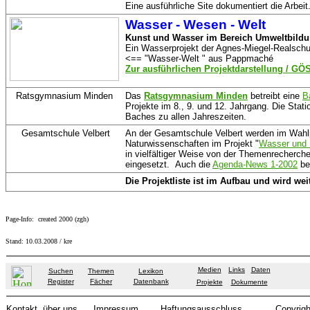
Eine ausführliche Site dokumentiert die Arbeit
Wasser - Wesen - Welt
Kunst und Wasser im Bereich Umweltbild
Ein Wasserprojekt der Agnes-Miegel-Realschu
<== "Wasser-Welt " aus Pappmaché
Zur ausführlichen Projektdarstellung / GÖS
Ratsgymnasium Minden
Das
Ratsgymnasium Minden
betreibt eine
B
Projekte im 8., 9. und 12. Jahrgang. Die Sta
Baches zu allen Jahreszeiten.
Gesamtschule Velbert
An der Gesamtschule Velbert werden im Wahlpf
Naturwissenschaften im Projekt "
Wasser und 
in vielfältiger Weise von der Themenrecherc
eingesetzt. Auch die
Agenda-News 1-2002
ber
Die Projektliste ist im Aufbau und wird weit
Page-Info: created 2000 (zgh)
Stand:
10.03.2008
/ kre
Medien
Links
Daten
Suchen
Themen
Lexikon
Register
Fächer
Datenbank
Projekte
Dokumente
Kontakt
über uns
Impressum
Haftungsausschluss
Copyrigh