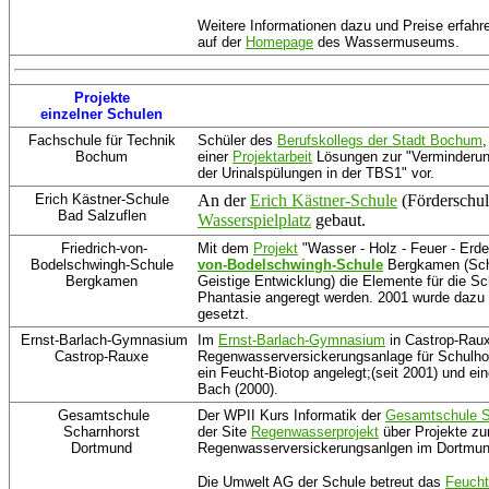
Weitere Informationen dazu und Preise erfah
auf der
Homepage
des Wassermuseums.
Projekte
einzelner Schulen
Fachschule für Technik
Schüler des
Berufskollegs der Stadt Bochum
,
Bochum
einer
Projektarbeit
Lösungen zur "Verminderu
der Urinalspülungen in der TBS1" vor.
Erich Kästner-Schule
An der
Erich Kästner-Schule
(Förderschul
Bad Salzuflen
Wasserspielplatz
gebaut.
Friedrich-von-
Mit dem
Projekt
"Wasser - Holz - Feuer - Erde 
Bodelschwingh-Schule
von-Bodelschwingh-Schule
Bergkamen (Sch
Bergkamen
Geistige Entwicklung) die Elemente für die Sch
Phantasie angeregt werden. 2001 wurde dazu 
gesetzt.
Ernst-Barlach-Gymnasium
Im
Ernst-Barlach-Gymnasium
in Castrop-Raux
Castrop-Rauxe
Regenwasserversickerungsanlage für Schulhof
ein Feucht-Biotop angelegt;(seit 2001) und e
Bach (2000).
Gesamtschule
Der WPII Kurs Informatik der
Gesamtschule S
Scharnhorst
der Site
Regenwasserprojekt
über Projekte z
Dortmund
Regenwasserversickerungsanlgen im Dortmunde
Die Umwelt AG der Schule betreut das
Feucht