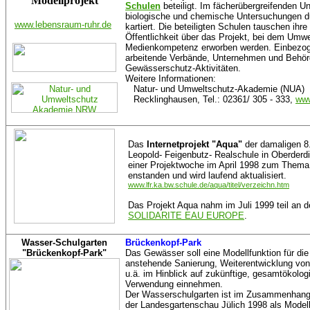
Modellprojekt
Schulen
beteiligt. Im fächerübergreifenden U
biologische und chemische Untersuchungen du
www.lebensraum-ruhr.de
kartiert. Die beteiligten Schulen tauschen ihre
Öffentlichkeit über das Projekt, bei dem Umw
Medienkompetenz erworben werden. Einbezog
arbeitende Verbände, Unternehmen und Behör
Gewässerschutz-Aktivitäten.
Weitere Informationen:
Natur- und Umweltschutz-Akademie (NUA)
Recklinghausen, Tel.: 02361/ 305 - 333,
www
Das
Internetprojekt "Aqua"
der damaligen 8
Leopold- Feigenbutz- Realschule in Oberderdi
einer Projektwoche im April 1998 zum Them
enstanden und wird laufend aktualisiert.
www.lfr.ka.bw.schule.de/aqua/titel/verzeichn.htm
Das Projekt Aqua nahm im Juli 1999 teil an d
SOLIDARITE EAU EUROPE
.
Wasser-Schulgarten
Brückenkopf-Park
"Brückenkopf-Park"
Das Gewässer soll eine Modellfunktion für die
anstehende Sanierung, Weiterentwicklung vo
u.ä. im Hinblick auf zukünftige, gesamtökolog
Verwendung einnehmen.
Der Wasserschulgarten ist im Zusammenhan
der Landesgartenschau Jülich 1998 als Modell