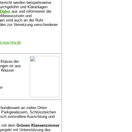
nterricht werden beispielsweise
rchgeführt und Kläranlagen
Daten
aus und informieren die
eltbewusstsein und
en sind auch an der Ruhr
den zur Vernetzung verschiedener
.nua-nrw.de
.Klasse der
ngen ist aus
a Wasser
er
 bundesweit an vielen Orten
n Parkgewässern, Schlossteichen
isch sinnvollere Ausrichtung und
g mit dem
Grünen Klassenzimmer
projekt mit Unterstützung des