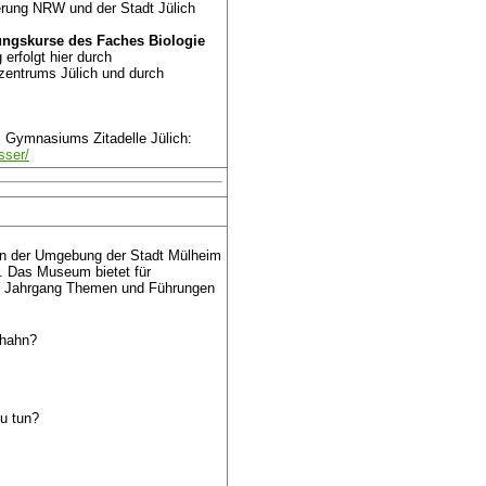
erung NRW und der Stadt Jülich
ungskurse des Faches Biologie
erfolgt hier durch
zentrums Jülich und durch
 Gymnasiums Zitadelle Jülich:
sser/
in der Umgebung der Stadt Mülheim
 Das Museum bietet für
1. Jahrgang Themen und Führungen
rhahn?
u tun?