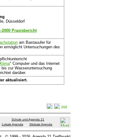
.
ung
le, Düsseldorf
-2000 Praxisbericht
achstation
am Bastauufer für
tion ermöglicht Untersuchungen des
lichtunterricht
Klima
" Computer und das Internet
he bis zur Wasseruntersuchung
ichtet darüber.
er aktualisiert.
Schule und Agenda 21
Lokale Agenda
Globale Agenda
t
© 1999 - 2026
Agenda 21 Treffpunkt