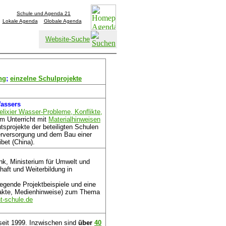
Schule und Agenda 21
Lokale Agenda
Globale Agenda
Website-Suche
ng
;
einzelne Schulprojekte
Wassers
lixier Wasser-Probleme, Konflikte,
zum Unterricht mit
Materialhinweisen
sprojekte der beteiligten Schulen
erversorgung und dem Bau einer
bet (China).
k, Ministerium für Umwelt und
haft und Weiterbildung in
egende Projektbeispiele und eine
ntakte, Medienhinweise) zum Thema
t-schule.de
seit 1999. Inzwischen sind
über
40